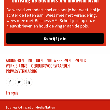
Ontvang de Business AM nieuwsbrieven
De wereld verandert snel en voor je het weet, hol je
achter de feiten aan. Wees mee met verandering,
wees mee met Business AM. Schrijf je in op onze
nieuwsbrieven en houd de vinger aan de pols.
Schrijf je in
ABONNEREN
INLOGGEN
NIEUWSBRIEVEN
EVENTS
WERK BIJ ONS
GEBRUIKSVOORWAARDEN
PRIVACYVERKLARING
Français
Business AM is part of
MediaNation