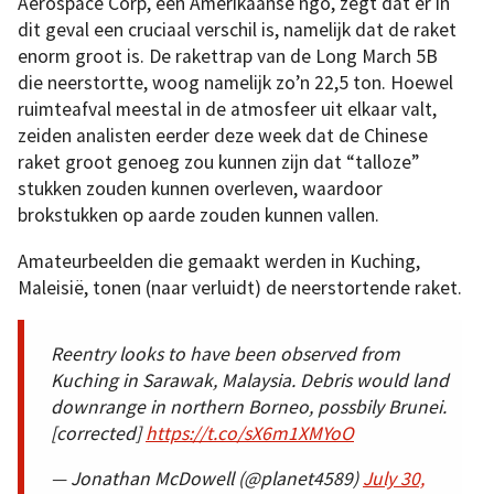
Aerospace Corp, een Amerikaanse ngo, zegt dat er in
dit geval een cruciaal verschil is, namelijk dat de raket
enorm groot is. De rakettrap van de Long March 5B
die neerstortte, woog namelijk zo’n 22,5 ton. Hoewel
ruimteafval meestal in de atmosfeer uit elkaar valt,
zeiden analisten eerder deze week dat de Chinese
raket groot genoeg zou kunnen zijn dat “talloze”
stukken zouden kunnen overleven, waardoor
brokstukken op aarde zouden kunnen vallen.
Amateurbeelden die gemaakt werden in Kuching,
Maleisië, tonen (naar verluidt) de neerstortende raket.
Reentry looks to have been observed from
Kuching in Sarawak, Malaysia. Debris would land
downrange in northern Borneo, possbily Brunei.
[corrected]
https://t.co/sX6m1XMYoO
— Jonathan McDowell (@planet4589)
July 30,