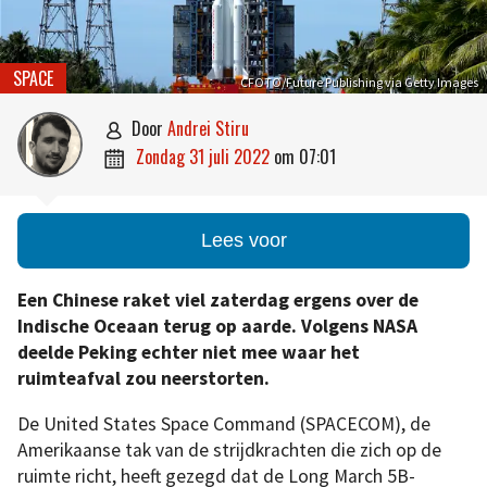
SPACE
CFOTO/Future Publishing via Getty Images
door
Andrei Stiru

zondag 31 juli 2022
om
07:01

Lees voor
Een Chinese raket viel zaterdag ergens over de
Indische Oceaan terug op aarde. Volgens NASA
deelde Peking echter niet mee waar het
ruimteafval zou neerstorten.
De United States Space Command (SPACECOM), de
Amerikaanse tak van de strijdkrachten die zich op de
ruimte richt, heeft gezegd dat de Long March 5B-