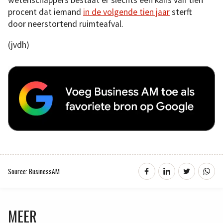
wetenschappers bestaat er slechts een kans van tien
procent dat iemand
in de volgende tien jaar
sterft
door neerstortend ruimteafval.
(jvdh)
Source: BusinessAM
MEER