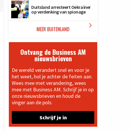
Duitsland arresteert Oekraïner
op verdenking van spionage

MEER BUITENLAND
Ontvang de Business AM
nieuwsbrieven
De wereld verandert snel en voor je
het weet, hol je achter de feiten aan.
Wees mee met verandering, wees
mee met Business AM. Schrijf je in op
onze nieuwsbrieven en houd de
vinger aan de pols.
Schrijf je in