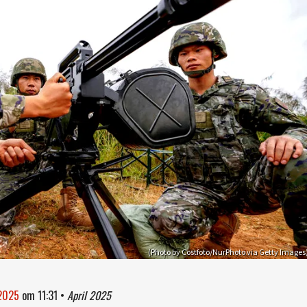
(Photo by Costfoto/NurPhoto via Getty Images
 2025
om
11:31
•
April 2025