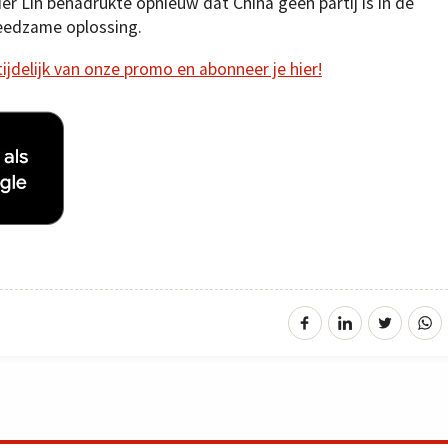
r Lin benadrukte opnieuw dat China geen partij is in de
reedzame oplossing.
 tijdelijk van onze promo en abonneer je hier!