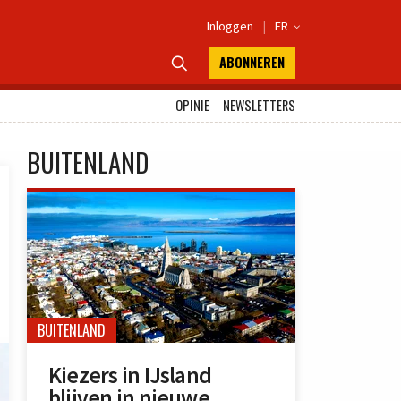
Inloggen
|
FR

ABONNEREN

OPINIE
NEWSLETTERS
BUITENLAND
BUITENLAND
Kiezers in IJsland
blijven in nieuwe