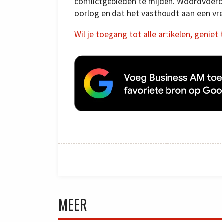
conflictgebieden te mijden. Woordvoerde
oorlog en dat het vasthoudt aan een v
Wil je toegang tot alle artikelen, geniet
MEER