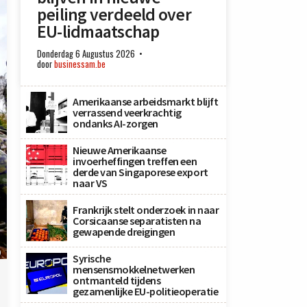
peiling verdeeld over
EU-lidmaatschap
Donderdag 6 Augustus 2026
door
businessam.be
Amerikaanse arbeidsmarkt blijft
verrassend veerkrachtig
ondanks AI-zorgen
Nieuwe Amerikaanse
invoerheffingen treffen een
derde van Singaporese export
naar VS
Frankrijk stelt onderzoek in naar
Corsicaanse separatisten na
gewapende dreigingen
)
Syrische
mensensmokkelnetwerken
ontmanteld tijdens
gezamenlijke EU-politieoperatie