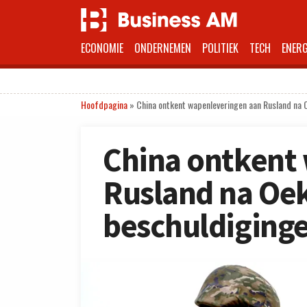
ECONOMIE
ONDERNEMEN
POLITIEK
TECH
ENERG
Hoofdpagina
»
China ontkent wapenleveringen aan Rusland na 
China ontkent
Rusland na Oe
beschuldiging