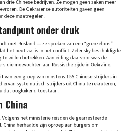
aan drie Chinese bedrijven. Ze mogen geen zaken meer
bevroren. De Oekraïense autoriteiten gaven geen
oor deze maatregelen.
standpunt onder druk
dt met Rusland — ze spreken van een “grenzeloos”
at het neutraal is in het conflict. Zelensky beschuldigde
g te willen betrekken. Aanleiding daarvoor was de
rs die meevochten aan Russische zijde in Oekraïne.
t van een groep van minstens 155 Chinese strijders in
d ervan systematisch strijders uit China te rekruteren,
ou dat oogluikend toestaan.
an China
 Volgens het ministerie reisden de gearresteerde
nd. China herhaalde zijn oproep aan burgers om