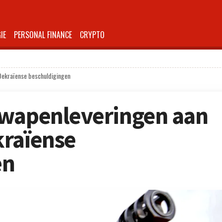
IE
PERSONAL FINANCE
CRYPTO
Oekraïense beschuldigingen
 wapenleveringen aan
kraïense
en