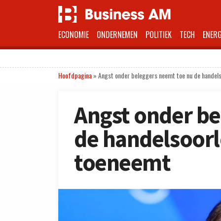
ECONOMIE
ONDERNEMEN
POLITIEK
TECH
ENERG
Hoofdpagina
»
Angst onder beleggers neemt toe nu de handel
Angst onder be
de handelsoor
toeneemt