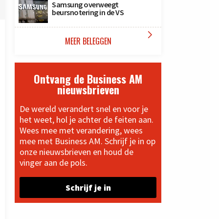
Samsung overweegt
beursnotering in de VS

MEER BELEGGEN
Ontvang de Business AM
nieuwsbrieven
De wereld verandert snel en voor je
het weet, hol je achter de feiten aan.
Wees mee met verandering, wees
mee met Business AM. Schrijf je in op
onze nieuwsbrieven en houd de
vinger aan de pols.
Schrijf je in