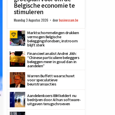
Belgische economie te
stimuleren
Maandag 3 Augustus 2026
door
businessam.be
Marktschommelingen drukken
vermogen Belgische
beleggingsfondsen; instroom
blijft sterk
Financieel analist Andrei Jikh:
“Chinese particuliere beleggers
beleggen meer in goud dan in
aandelen”
Warren Buffett waarschuwt
voor speculatieve
beurstransacties
s
Aandelenkoers IBM keldert nu
bedrijven door AI hun software-
uitgaven terugschroeven