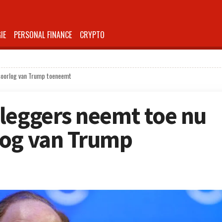
IE
PERSONAL FINANCE
CRYPTO
soorlog van Trump toeneemt
leggers neemt toe nu
log van Trump