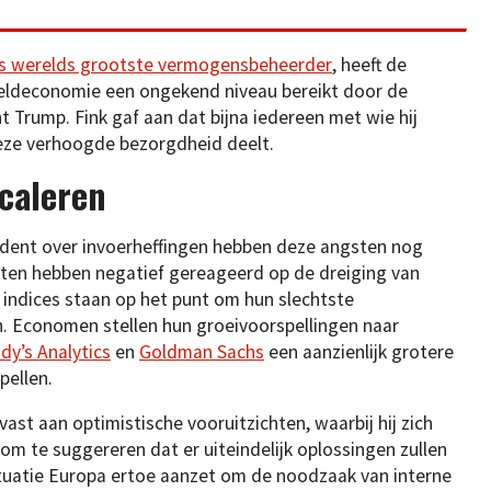
 ’s werelds grootste vermogensbeheerder
, heeft de
eldeconomie een ongekend niveau bereikt door de
 Trump. Fink gaf aan dat bijna iedereen met wie hij
 deze verhoogde bezorgdheid deelt.
caleren
ident over invoerheffingen hebben deze angsten nog
en hebben negatief gereageerd op de dreiging van
e indices staan op het punt om hun slechtste
en. Economen stellen hun groeivoorspellingen naar
y’s Analytics
en
Goldman Sachs
een aanzienlijk grotere
pellen.
st aan optimistische vooruitzichten, waarbij hij zich
om te suggereren dat er uiteindelijk oplossingen zullen
ituatie Europa ertoe aanzet om de noodzaak van interne