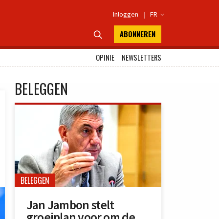
Inloggen
|
FR

ABONNEREN

OPINIE
NEWSLETTERS
BELEGGEN
BELEGGEN
Jan Jambon stelt
groeiplan voor om de