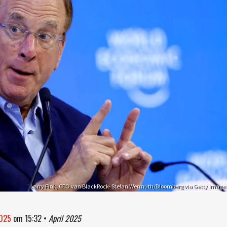
Larry Fink, CEO van BlackRock- Stefan Wermuth/Bloomberg via Getty Image
2025
om
15:32
•
April 2025