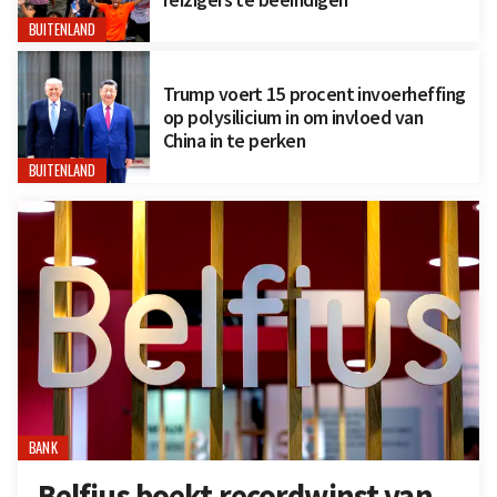
BUITENLAND
Trump voert 15 procent invoerheffing
op polysilicium in om invloed van
China in te perken
BUITENLAND
BANK
Belfius boekt recordwinst van