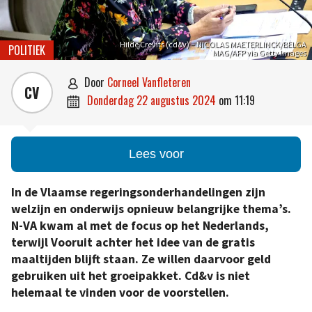
Hilde Crevits (cd&v) – NICOLAS MAETERLINCK/BELGA
POLITIEK
MAG/AFP via Getty Images
door
Corneel Vanfleteren

CV
donderdag 22 augustus 2024
om
11:19

Lees voor
In de Vlaamse regeringsonderhandelingen zijn
welzijn en onderwijs opnieuw belangrijke thema’s.
N-VA kwam al met de focus op het Nederlands,
terwijl Vooruit achter het idee van de gratis
maaltijden blijft staan. Ze willen daarvoor geld
gebruiken uit het groeipakket. Cd&v is niet
helemaal te vinden voor de voorstellen.