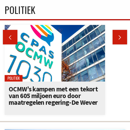
POLITIEK


POLITIEK
OCMW’s kampen met een tekort
van 605 miljoen euro door
maatregelen regering-De Wever