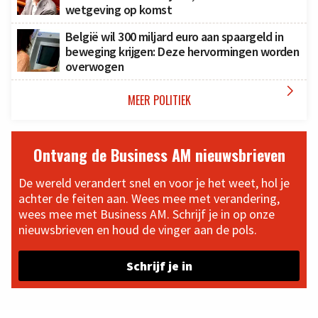
wetgeving op komst
België wil 300 miljard euro aan spaargeld in
beweging krijgen: Deze hervormingen worden
overwogen

MEER POLITIEK
Ontvang de Business AM nieuwsbrieven
De wereld verandert snel en voor je het weet, hol je
achter de feiten aan. Wees mee met verandering,
wees mee met Business AM. Schrijf je in op onze
nieuwsbrieven en houd de vinger aan de pols.
Schrijf je in