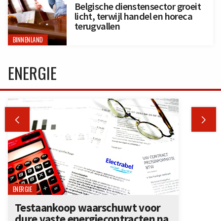
Belgische dienstensector groeit
licht, terwijl handel en horeca
terugvallen
BINNENLAND
ENERGIE


ENERGIE
Testaankoop waarschuwt voor
dure vaste energiecontracten na