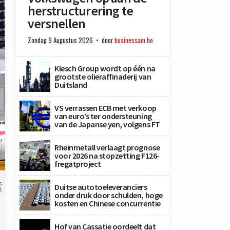
herstructurering te
versnellen
Zondag 9 Augustus 2026
door
businessam.be
Klesch Group wordt op één na
grootste olieraffinaderij van
Duitsland
VS verrassen ECB met verkoop
van euro’s ter ondersteuning
van de Japanse yen, volgens FT
Rheinmetall verlaagt prognose
voor 2026 na stopzetting F126-
fregatproject
s
Duitse autotoeleveranciers
l
onder druk door schulden, hoge
kosten en Chinese concurrentie
Hof van Cassatie oordeelt dat