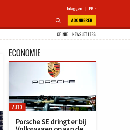
Inloggen
|
FR

ABONNEREN

OPINIE
NEWSLETTERS
ECONOMIE
AUTO
Porsche SE dringt er bij
Volkswagen op aan de