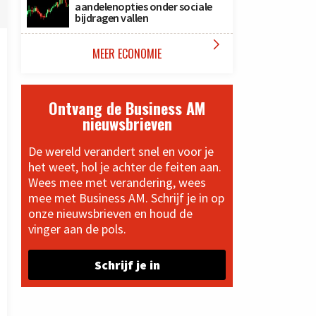
aandelenopties onder sociale
bijdragen vallen

MEER ECONOMIE
Ontvang de Business AM
nieuwsbrieven
De wereld verandert snel en voor je
het weet, hol je achter de feiten aan.
Wees mee met verandering, wees
mee met Business AM. Schrijf je in op
onze nieuwsbrieven en houd de
vinger aan de pols.
Schrijf je in