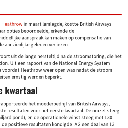
n
Heathrow
in maart lamlegde, kostte British Airways
haar opties beoordeelde, erkende de
middellijke aanspraak kan maken op compensatie van
e aanzienlijke geleden verliezen.
oort uit de lange hersteltijd na de stroomstoring, die het
tion. Uit een rapport van de National Energy System
de voordat Heathrow weer open was nadat de stroom
eiten ernstig werden beperkt.
te kwartaal
 rapporteerde het moederbedrijf van British Airways,
uuste resultaten voor het eerste kwartaal. De omzet steeg
miljard pond), en de operationele winst steeg met 130
t de positieve resultaten kondigde IAG een deal van 13