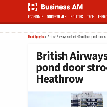
ECONOMIE
ONDERNEMEN
POLITIEK
TECH
ENERG
Hoofdpagina
»
British Airways verliest 40 miljoen pond door 
British Airways
pond door str
Heathrow