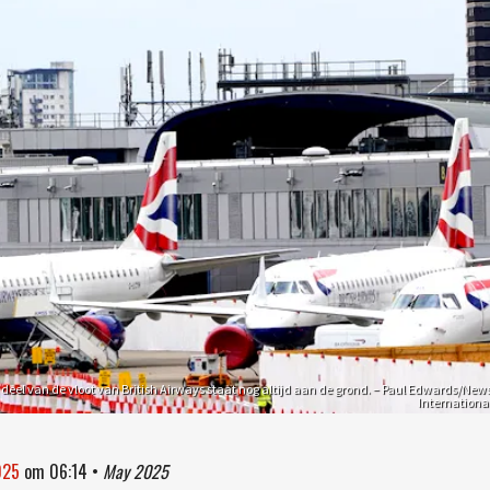
 deel van de vloot van British Airways staat nog altijd aan de grond. – Paul Edwards/New
Internationa
025
om
06:14
•
May 2025