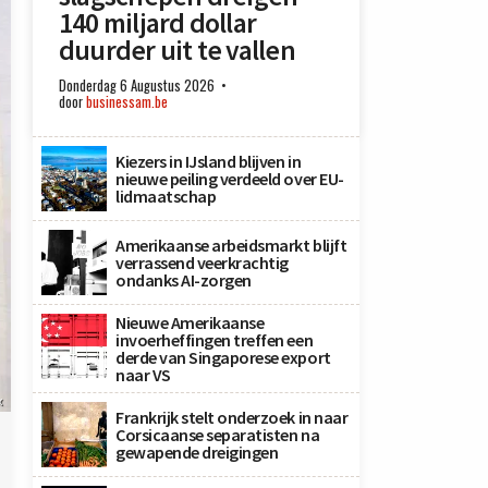
140 miljard dollar
duurder uit te vallen
Donderdag 6 Augustus 2026
door
businessam.be
Kiezers in IJsland blijven in
nieuwe peiling verdeeld over EU-
lidmaatschap
Amerikaanse arbeidsmarkt blijft
verrassend veerkrachtig
ondanks AI-zorgen
Nieuwe Amerikaanse
invoerheffingen treffen een
derde van Singaporese export
naar VS
x
Frankrijk stelt onderzoek in naar
Corsicaanse separatisten na
gewapende dreigingen