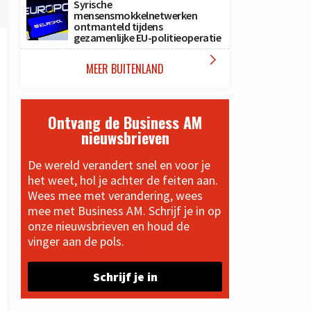
Syrische
mensensmokkelnetwerken
ontmanteld tijdens
gezamenlijke EU-politieoperatie

MEER BUITENLAND
Ontvang de Business AM
nieuwsbrieven
De wereld verandert snel en voor je
het weet, hol je achter de feiten aan.
Wees mee met verandering, wees
mee met Business AM. Schrijf je in op
onze nieuwsbrieven en houd de
vinger aan de pols.
Schrijf je in