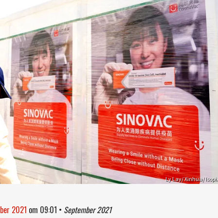
Ly Lay/ Xinhua/ Isopi
mber 2021
om
09:01
•
September 2021