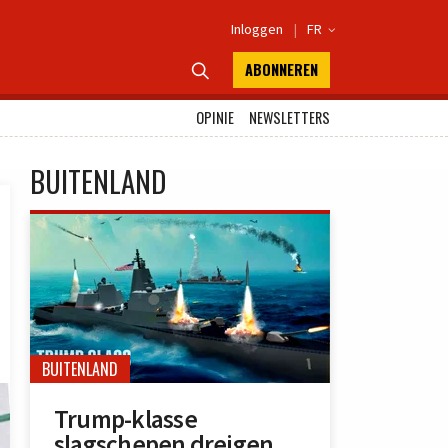
Inloggen
|
FR

ABONNEREN

OPINIE
NEWSLETTERS
BUITENLAND
BUITENLAND
Trump-klasse
slagschepen dreigen