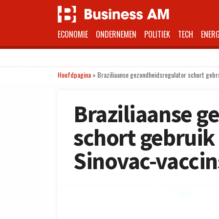
ECONOMIE
ONDERNEMEN
POLITIEK
TECH
ENERG
Hoofdpagina
»
Braziliaanse gezondheidsregulator schort gebru
Braziliaanse g
schort gebruik
Sinovac-vaccin