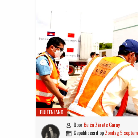
BUITENLAND
door
Belén Zárate Garay

gepubliceerd op
zondag 5 septe
