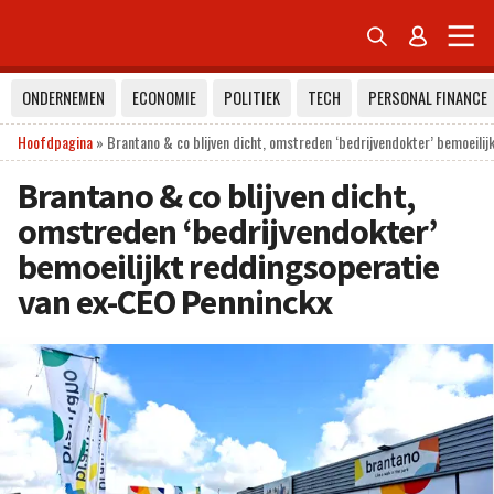


ONDERNEMEN
ECONOMIE
POLITIEK
TECH
PERSONAL FINANCE
Hoofdpagina
»
Brantano & co blijven dicht, omstreden ‘bedrijvendokter’ bemoeili
Brantano & co blijven dicht,
omstreden ‘bedrijvendokter’
bemoeilijkt reddingsoperatie
van ex-CEO Penninckx