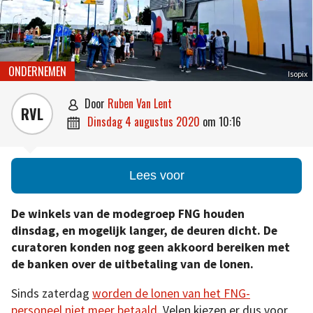
ONDERNEMEN
Isopix
door
Ruben Van Lent

RVL
dinsdag 4 augustus 2020
om
10:16

Lees voor
De winkels van de modegroep FNG houden
dinsdag, en mogelijk langer, de deuren dicht. De
curatoren konden nog geen akkoord bereiken met
de banken over de uitbetaling van de lonen.
Sinds zaterdag
worden de lonen van het FNG-
personeel niet meer betaald
. Velen kiezen er dus voor