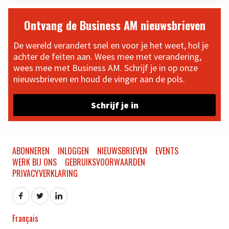
Ontvang de Business AM nieuwsbrieven
De wereld verandert snel en voor je het weet, hol je
achter de feiten aan. Wees mee met verandering,
wees mee met Business AM. Schrijf je in op onze
nieuwsbrieven en houd de vinger aan de pols.
Schrijf je in
ABONNEREN
INLOGGEN
NIEUWSBRIEVEN
EVENTS
WERK BIJ ONS
GEBRUIKSVOORWAARDEN
PRIVACYVERKLARING
Français