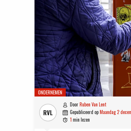
ONDERNEMEN
door
Ruben Van Lent

RVL
gepubliceerd op
maandag 2 dece

1
min lezen
