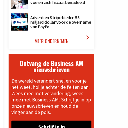
voelen zich fiscaal benadeeld
Advent en Stripe bieden 53
miljard dollar voor de overname
van PayPal

MEER ONDERNEMEN
Ontvang de Business AM
nieuwsbrieven
De wereld verandert snel en voor je
het weet, hol je achter de feiten aan.
Wees mee met verandering, wees
mee met Business AM. Schrijf je in op
onze nieuwsbrieven en houd de
vinger aan de pols.
Schrijf je in