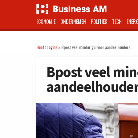
ECONOMIE
ONDERNEMEN
POLITIEK
TECH
ENERG
Hoofdpagina
»
Bpost veel minder gul voor aandeelhouders
Bpost veel min
aandeelhouder