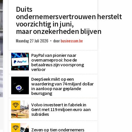
Duits
ondernemersvertrouwen herstelt
voorzichtig in juni,
maar onzekerheden blijven
Maandag 27 Juli 2026
door
businessam.be
PayPal van pionier naar
overnameprooi: hoe de
betaalreus zijn voorsprong
verloor
DeepSeek mikt op een
waardering van 74 miljard dollar
in aanloop naar geplande
beursgang
x
Volvo investeert in fabriek in
Gent met 119 miljoen euro aan
subsidies
Zeven op tien ondernemers