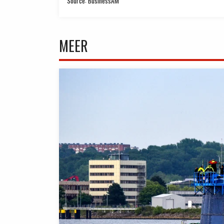
Source: BusinessAM
MEER