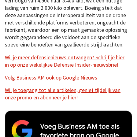
verhoogd van 4.500 naar 5.400 kilo, wat een nuttige
lading van ruim 2.000 kilo oplevert. Boeing stelt dat
deze aanpassingen de interoperabiliteit van de drone
met verschillende platforms verbeteren, ongeacht de
fabrikant, waardoor een op maat gemaakte oplossing
wordt gegarandeerd die voldoet aan de specifieke
soevereine behoeften van geallieerde strijdkrachten.
Wil je meer defensienieuws ontvangen? Schrijf je hier
in op onze wekelijkse Defensie Insider-nieuwsbrief.
Volg Business AM ook op Google Nieuws
Wil je toegang tot alle artikelen, geniet tijdelijk van
onze promo en abonneer je hier!