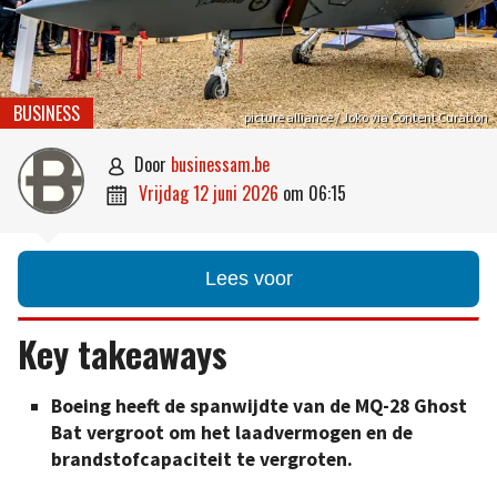
BUSINESS
picture alliance / Joko via Content Curation
door
businessam.be

vrijdag 12 juni 2026
om
06:15

Lees voor
Key takeaways
Boeing heeft de spanwijdte van de MQ-28 Ghost
Bat vergroot om het laadvermogen en de
brandstofcapaciteit te vergroten.