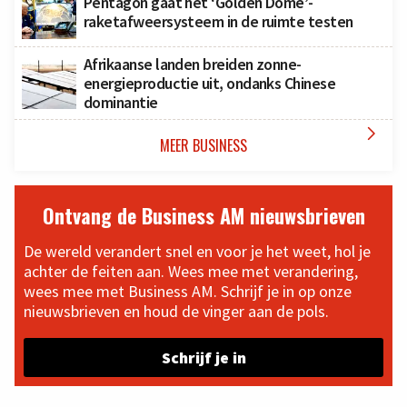
Pentagon gaat het ‘Golden Dome’-
raketafweersysteem in de ruimte testen
Afrikaanse landen breiden zonne-
energieproductie uit, ondanks Chinese
dominantie

MEER BUSINESS
Ontvang de Business AM nieuwsbrieven
De wereld verandert snel en voor je het weet, hol je
achter de feiten aan. Wees mee met verandering,
wees mee met Business AM. Schrijf je in op onze
nieuwsbrieven en houd de vinger aan de pols.
Schrijf je in