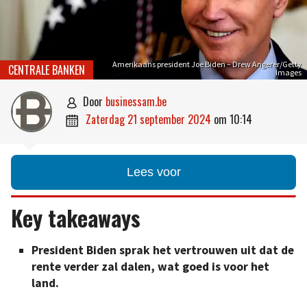
Amerikaans president Joe Biden – Drew Angerer/Getty
CENTRALE BANKEN
Images
door
businessam.be

zaterdag 21 september 2024
om
10:14

Lees voor
Key takeaways
President Biden sprak het vertrouwen uit dat de
rente verder zal dalen, wat goed is voor het
land.