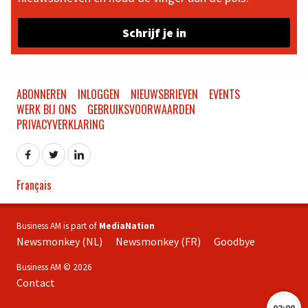
Schrijf je in
ABONNEREN
INLOGGEN
NIEUWSBRIEVEN
EVENTS
WERK BIJ ONS
GEBRUIKSVOORWAARDEN
PRIVACYVERKLARING
Français
Business AM is part of
MediaNation
Newsmonkey (NL)
Newsmonkey (FR)
Goodbye
Business AM © 2026
Contact