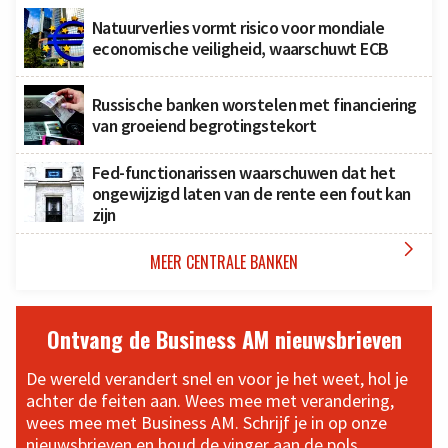
Natuurverlies vormt risico voor mondiale
economische veiligheid, waarschuwt ECB
Russische banken worstelen met financiering
van groeiend begrotingstekort
Fed-functionarissen waarschuwen dat het
ongewijzigd laten van de rente een fout kan
zijn

MEER CENTRALE BANKEN
Ontvang de Business AM nieuwsbrieven
De wereld verandert snel en voor je het weet, hol je
achter de feiten aan. Wees mee met verandering,
wees mee met Business AM. Schrijf je in op onze
nieuwsbrieven en houd de vinger aan de pols.