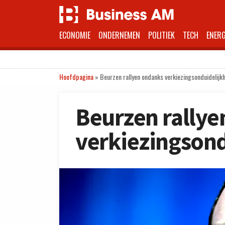
ECONOMIE
ONDERNEMEN
POLITIEK
TECH
ENERG
Hoofdpagina
»
Beurzen rallyen ondanks verkiezingsonduidelijk
Beurzen rally
verkiezingsond