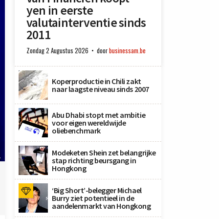
yen in eerste
valutainterventie sinds
2011
Zondag 2 Augustus 2026
door
businessam.be
Koperproductie in Chili zakt
naar laagste niveau sinds 2007
Abu Dhabi stopt met ambitie
voor eigen wereldwijde
oliebenchmark
Modeketen Shein zet belangrijke
.
stap richting beursgang in
Hongkong
‘Big Short’-belegger Michael
Burry ziet potentieel in de
aandelenmarkt van Hongkong