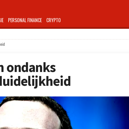
IE
PERSONAL FINANCE
CRYPTO
heid
en ondanks
uidelijkheid