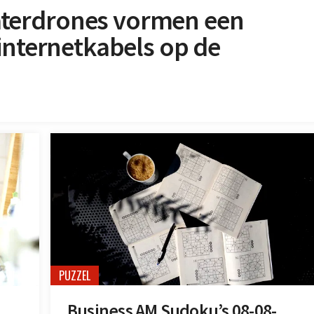
terdrones vormen een
internetkabels op de
PUZZEL
Business AM Sudoku’s 08-08-