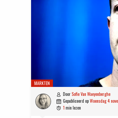
MARKTEN
door
Sofie Van Waeyenberghe

gepubliceerd op
woensdag 4 no

1
min lezen
