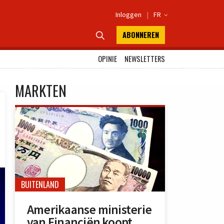
Inloggen
|
FR

ABONNEREN

OPINIE
NEWSLETTERS
MARKTEN
BUITENLAND
Amerikaanse ministerie
van Financiën koopt