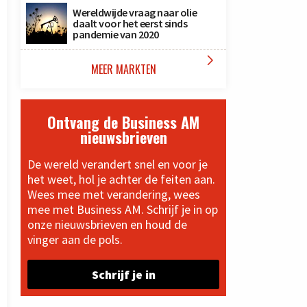
Wereldwijde vraag naar olie
daalt voor het eerst sinds
pandemie van 2020

MEER MARKTEN
Ontvang de Business AM
nieuwsbrieven
De wereld verandert snel en voor je
het weet, hol je achter de feiten aan.
Wees mee met verandering, wees
mee met Business AM. Schrijf je in op
onze nieuwsbrieven en houd de
vinger aan de pols.
Schrijf je in