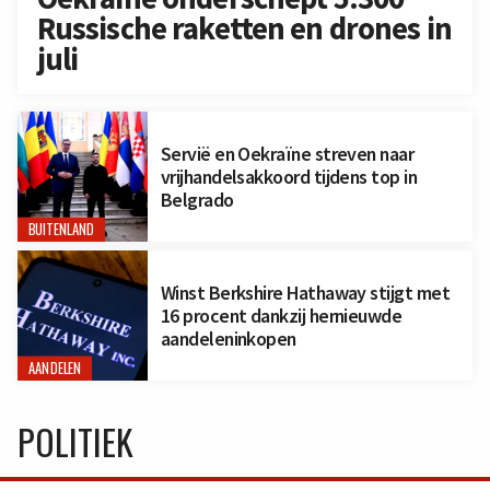
Russische raketten en drones in
juli
Servië en Oekraïne streven naar
vrijhandelsakkoord tijdens top in
Belgrado
BUITENLAND
Winst Berkshire Hathaway stijgt met
16 procent dankzij hernieuwde
aandeleninkopen
AANDELEN
POLITIEK