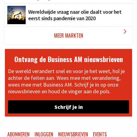
Wereldwijde vraag naar olie daalt voor het
eerst sinds pandemie van 2020

MEER MARKTEN
Ontvang de Business AM nieuwsbrieven
De wereld verandert snel en voor je het weet, hol je
achter de feiten aan. Wees mee met verandering,
wees mee met Business AM. Schrijf je in op onze
nieuwsbrieven en houd de vinger aan de pols.
Schrijf je in
ABONNEREN
INLOGGEN
NIEUWSBRIEVEN
EVENTS