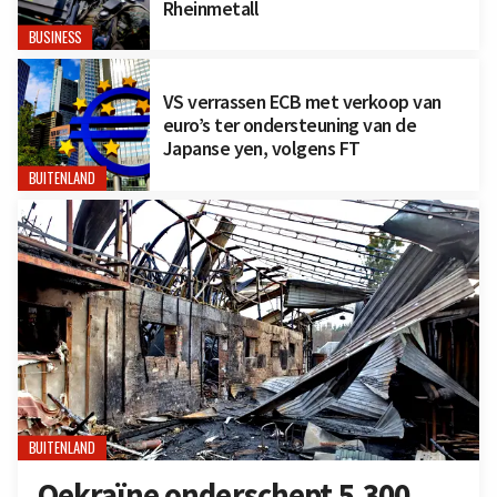
Rheinmetall
BUSINESS
VS verrassen ECB met verkoop van
euro’s ter ondersteuning van de
Japanse yen, volgens FT
BUITENLAND
BUITENLAND
Oekraïne onderschept 5.300