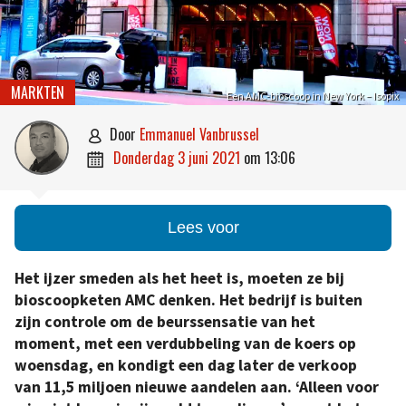
MARKTEN
Een AMC-bioscoop in New York – Isopix
door
Emmanuel Vanbrussel

donderdag 3 juni 2021
om
13:06

Lees voor
Het ijzer smeden als het heet is, moeten ze bij
bioscoopketen AMC denken. Het bedrijf is buiten
zijn controle om de beurssensatie van het
moment, met een verdubbeling van de koers op
woensdag, en kondigt een dag later de verkoop
van 11,5 miljoen nieuwe aandelen aan. ‘Alleen voor