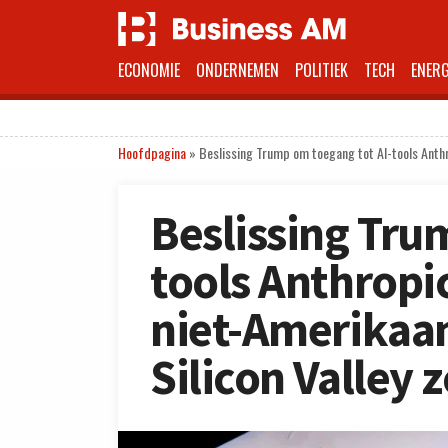
ECONOMIE
ONDERNEMEN
POLITIEK
TECH
ENERG
Hoofdpagina
»
Beslissing Trump om toegang tot AI-tools Anthr
Beslissing Tru
tools Anthropi
niet-Amerikaan
Silicon Valley 