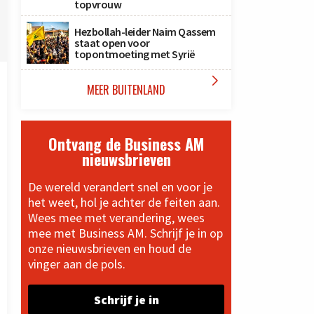
topvrouw
Hezbollah-leider Naim Qassem
staat open voor
topontmoeting met Syrië

MEER BUITENLAND
Ontvang de Business AM
nieuwsbrieven
De wereld verandert snel en voor je
het weet, hol je achter de feiten aan.
Wees mee met verandering, wees
mee met Business AM. Schrijf je in op
onze nieuwsbrieven en houd de
vinger aan de pols.
Schrijf je in