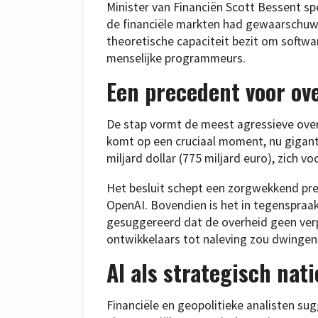
Minister van Financiën Scott Bessent spe
de financiële markten had gewaarschuwd
theoretische capaciteit bezit om softwar
menselijke programmeurs.
Een precedent voor o
De stap vormt de meest agressieve overh
komt op een cruciaal moment, nu gigan
miljard dollar (775 miljard euro), zich v
Het besluit schept een zorgwekkend pre
OpenAI. Bovendien is het in tegenspraak
gesuggereerd dat de overheid geen ver
ontwikkelaars tot naleving zou dwingen
AI als strategisch nati
Financiële en geopolitieke analisten s