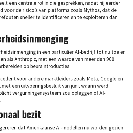
elt een centrale rol in die gesprekken, nadat hij eerder
 voor de risico’s van platforms zoals Mythos, dat de
efouten sneller te identificeren en te exploiteren dan
verheidsinmenging
eidsinmenging in een particulier AI-bedrijf tot nu toe en
ten als Anthropic, met een waarde van meer dan 900
oorbereiden op beursintroducties.
cedent voor andere marktleiders zoals Meta, Google en
 met een uitvoeringsbesluit van juni, waarin werd
plicht vergunningensysteem zou opleggen of AI-
.
onaal bezit
uggereren dat Amerikaanse AI-modellen nu worden gezien