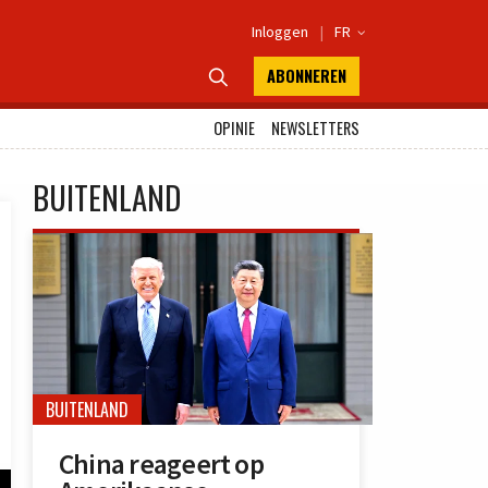
Inloggen
|
FR

ABONNEREN

OPINIE
NEWSLETTERS
BUITENLAND
BUITENLAND
China reageert op