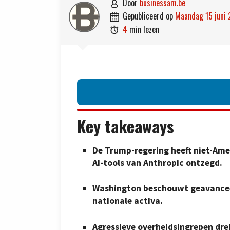
door
businessam.be

gepubliceerd op
maandag 15 juni

4
min lezen

Key takeaways
De Trump-regering heeft niet-Am
AI-tools van Anthropic ontzegd.
Washington beschouwt geavanceer
nationale activa.
Agressieve overheidsingrepen drei