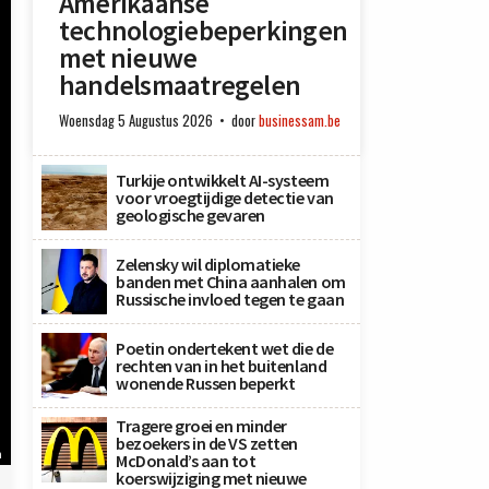
Amerikaanse
technologiebeperkingen
met nieuwe
handelsmaatregelen
Woensdag 5 Augustus 2026
door
businessam.be
Turkije ontwikkelt AI-systeem
voor vroegtijdige detectie van
geologische gevaren
Zelensky wil diplomatieke
banden met China aanhalen om
Russische invloed tegen te gaan
Poetin ondertekent wet die de
rechten van in het buitenland
wonende Russen beperkt
Tragere groei en minder
bezoekers in de VS zetten
n
McDonald’s aan tot
koerswijziging met nieuwe