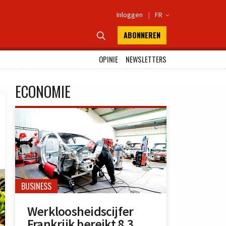
Inloggen
|
FR

ABONNEREN

OPINIE
NEWSLETTERS
ECONOMIE
BUSINESS
Werkloosheidscijfer
Frankrijk bereikt 8,3