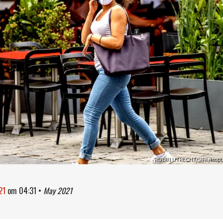
ROBIN UTRECHT/SIPA/Isopi
21
om
04:31
•
May 2021