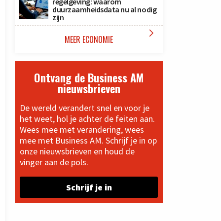
regelgeving: waarom
duurzaamheidsdata nu al nodig
zijn

MEER ECONOMIE
Ontvang de Business AM
nieuwsbrieven
De wereld verandert snel en voor je
het weet, hol je achter de feiten aan.
Wees mee met verandering, wees
mee met Business AM. Schrijf je in op
onze nieuwsbrieven en houd de
vinger aan de pols.
Schrijf je in