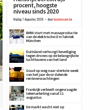
procent, hoogste
niveau sinds 2020
Vrijdag 7 Augustus 2026
door
businessam.be
BMW start met massaproductie
van de elektrische i3 in fabriek
München
Duitsland verhoogt beveiliging
tegen drones op de belangrijkste
luchthavens van het land
Goud op weg naar sterkste week
van het jaar door dalende
renteverwachtingen
x
Frankrijk verbiedt ongevraagde
telemarketing vanaf 11
augustus
De markt wacht niet op