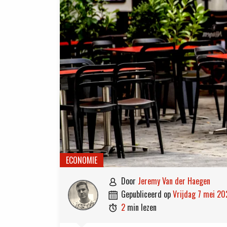
ECONOMIE
door
Jeremy Van der Haegen

gepubliceerd op
vrijdag 7 mei 20

2
min lezen
