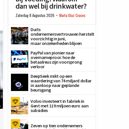
dan wel bij drinkwater?
Zaterdag 8 Augustus 2026
Marta Díaz Cruces
Duits
ondernemersvertrouwen herstelt
voorzichtig in juni,
maar onzekerheden blijven
PayPal van pionier naar
overnameprooi: hoe de
betaalreus zijn voorsprong
verloor
DeepSeek mikt op een
waardering van 74 miljard dollar
in aanloop naar geplande
beursgang
Volvo investeert in fabriek in
Gent met 119 miljoen euro aan
x
subsidies
Zeven op tien ondernemers