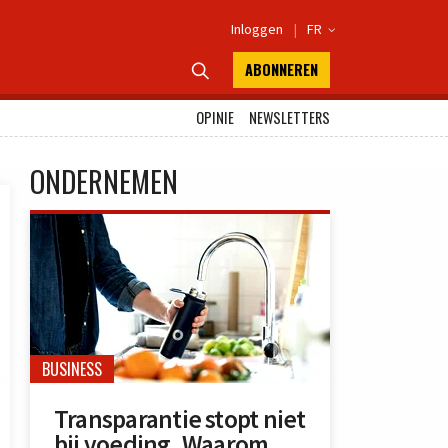
Inloggen
|
FR

ABONNEREN

OPINIE
NEWSLETTERS
ONDERNEMEN
BUSINESS
Transparantie stopt niet
bij voeding. Waarom