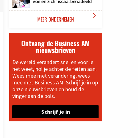
voelen zich fiscaal benadeeld

MEER ONDERNEMEN
Ontvang de Business AM
nieuwsbrieven
De wereld verandert snel en voor je
het weet, hol je achter de feiten aan.
Wees mee met verandering, wees
mee met Business AM. Schrijf je in op
onze nieuwsbrieven en houd de
vinger aan de pols.
Schrijf je in