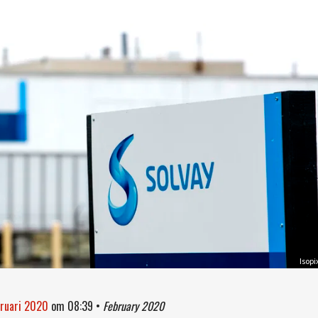
Isopi
bruari 2020
om
08:39
•
February 2020