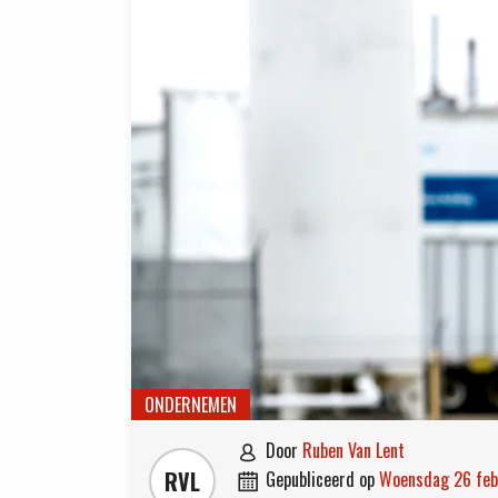
ONDERNEMEN
door
Ruben Van Lent

RVL
gepubliceerd op
woensdag 26 fe
