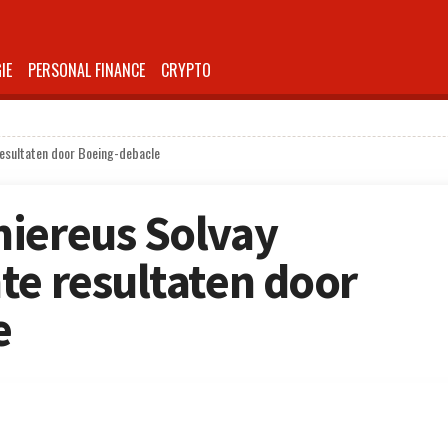
IE
PERSONAL FINANCE
CRYPTO
resultaten door Boeing-debacle
miereus Solvay
te resultaten door
e