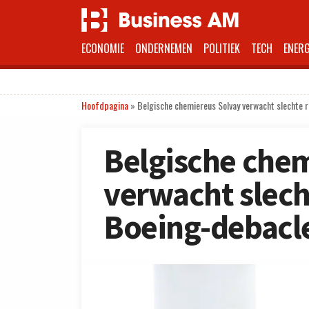
ECONOMIE
ONDERNEMEN
POLITIEK
TECH
ENERG
Hoofdpagina
»
Belgische chemiereus Solvay verwacht slechte 
Belgische che
verwacht slech
Boeing-debacl