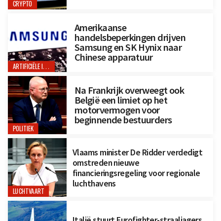
CRYPTO
Amerikaanse
handelsbeperkingen drijven
Samsung en SK Hynix naar
Chinese apparatuur
ARTIFICIËLE INTELLIGENTIE
Na Frankrijk overweegt ook
België een limiet op het
motorvermogen voor
beginnende bestuurders
POLITIEK
Vlaams minister De Ridder verdedigt
omstreden nieuwe
financieringsregeling voor regionale
luchthavens
LUCHTVAART
Italië stuurt Eurofighter-straaljagers