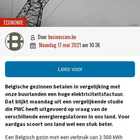
ECONOMIE
Isopix
door
businessam.be

maandag 17 mei 2021
om
10:36

Lees voor
Belgische gezinnen betalen in vergelijking met
onze buurlanden een hoge elektriciteitsfactuur.
Dat blijkt maandag uit een vergelijkende studie
die PWC heeft uitgevoerd op vraag van de
verschillende energieregulatoren in ons land. Voor
aardgas scoort ons land wel een stuk beter.
Een Belgisch gezin met een verbruik van 3.500 kWh