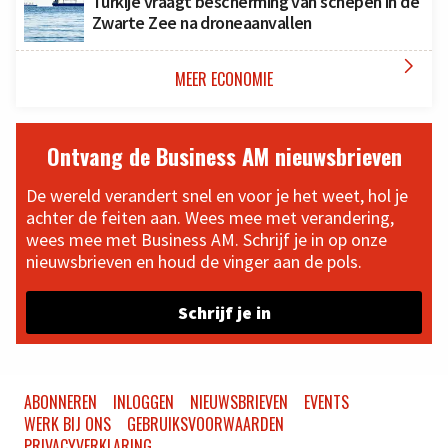
Turkije vraagt bescherming van schepen in de
Zwarte Zee na droneaanvallen

MEER ECONOMIE
Ontvang de Business AM nieuwsbrieven
De wereld verandert snel en voor je het weet, hol je
achter de feiten aan. Wees mee met verandering,
wees mee met Business AM. Schrijf je in op onze
nieuwsbrieven en houd de vinger aan de pols.
Schrijf je in
ABONNEREN
INLOGGEN
NIEUWSBRIEVEN
EVENTS
WERK BIJ ONS
GEBRUIKSVOORWAARDEN
PRIVACYVERKLARING