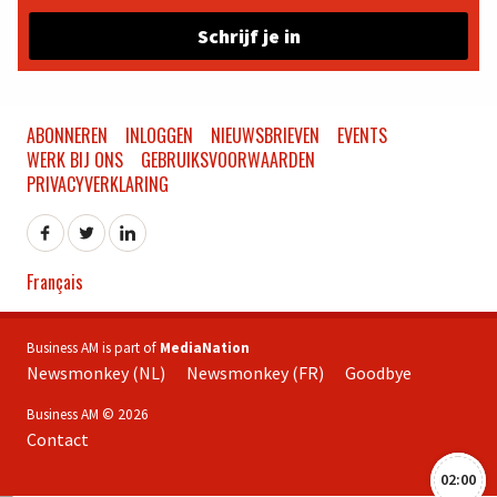
Schrijf je in
ABONNEREN
INLOGGEN
NIEUWSBRIEVEN
EVENTS
WERK BIJ ONS
GEBRUIKSVOORWAARDEN
PRIVACYVERKLARING
Français
Business AM is part of
MediaNation
Newsmonkey (NL)
Newsmonkey (FR)
Goodbye
Business AM © 2026
Contact
02:00