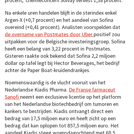
procent, chemieconcern Solvay verliest 1,38 procent.
Na enkele uren handelen blijft in de sterindex enkel
Argen-X (+0,7 procent) en het aandeel van Sofina
overeind (+0,41 procent). Analisten voorspelden dat
de overname van Postmates door Uber
positief zou
uitpakken voor de Belgische investeringsgroep. Sofina
heeft een belang van 3,22 procent in Postmates.
Gisteren raakte ook bekend dat Sofina 2,2 miljoen
dollar op tafel legt bij Hector Beverages, het bedrijf
achter de Paper Boat-kruidendrankjes.
Noemenswaardig is de vlucht vooruit van het
Nederlandse Kiadis Pharma.
De Franse farmaceut
Sanofi
neemt een exclusieve licentie op het platform
van het Nederlandse biotechbedrijf om tumoren en
kankers te bestrijden. Kiadis ontvangt direct een
bedrag van 17,5 miljoen euro en heeft zicht op een
bedrag dat kan oplopen tot 857,5 miljoen euro. Het
aandeel Kiadis steeg woensdagochtend met 60,5