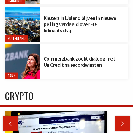
ECONOMIE
Kiezers in IJsland blijven in nieuwe
peiling verdeeld over EU-
lidmaatschap
BUITENLAND
Commerzbank zoekt dialoog met
UniCredit na recordwinsten
BANK
CRYPTO

