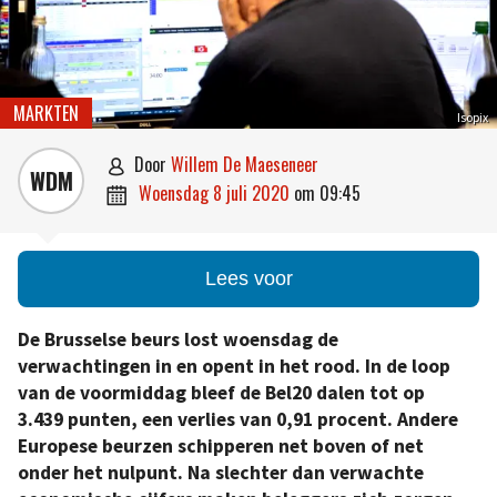
MARKTEN
Isopix
door
Willem De Maeseneer

WDM
woensdag 8 juli 2020
om
09:45

Lees voor
De Brusselse beurs lost woensdag de
verwachtingen in en opent in het rood. In de loop
van de voormiddag bleef de Bel20 dalen tot op
3.439 punten, een verlies van 0,91 procent. Andere
Europese beurzen schipperen net boven of net
onder het nulpunt. Na slechter dan verwachte