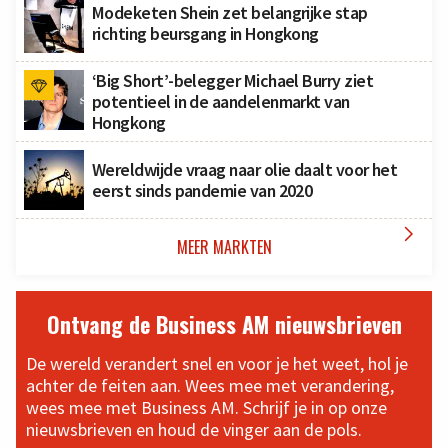
Modeketen Shein zet belangrijke stap
richting beursgang in Hongkong
‘Big Short’-belegger Michael Burry ziet
potentieel in de aandelenmarkt van
Hongkong
Wereldwijde vraag naar olie daalt voor het
eerst sinds pandemie van 2020

MEER MARKTEN
Ontvang de Business AM nieuwsbrieven
De wereld verandert snel en voor je het weet, hol je
achter de feiten aan. Wees mee met verandering,
wees mee met Business AM. Schrijf je in op onze
nieuwsbrieven en houd de vinger aan de pols.