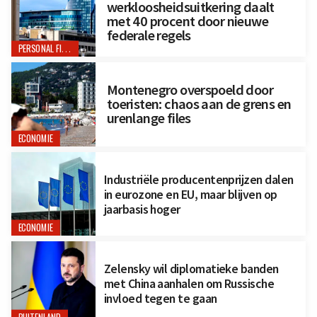
werkloosheidsuitkering daalt
met 40 procent door nieuwe
federale regels
PERSONAL FINANCE
Montenegro overspoeld door
toeristen: chaos aan de grens en
urenlange files
ECONOMIE
Industriële producentenprijzen dalen
in eurozone en EU, maar blijven op
jaarbasis hoger
ECONOMIE
Zelensky wil diplomatieke banden
met China aanhalen om Russische
invloed tegen te gaan