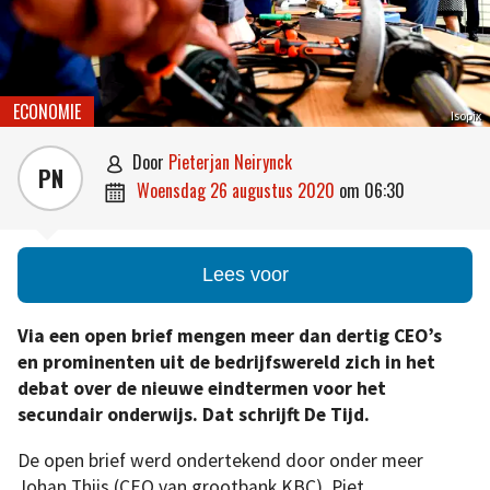
ECONOMIE
Isopix
door
Pieterjan Neirynck

PN
woensdag 26 augustus 2020
om
06:30

Lees voor
Via een open brief mengen meer dan dertig CEO’s
en prominenten uit de bedrijfswereld zich in het
debat over de nieuwe eindtermen voor het
secundair onderwijs. Dat schrijft De Tijd.
De open brief werd ondertekend door onder meer
Johan Thijs (CEO van grootbank KBC), Piet