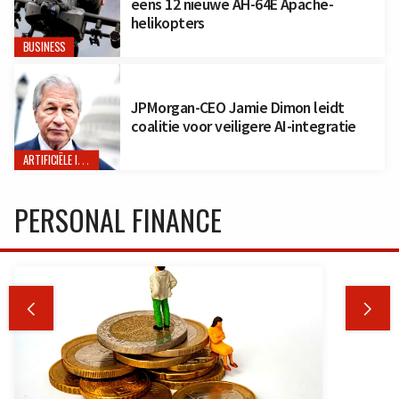
eens 12 nieuwe AH-64E Apache-
helikopters
BUSINESS
JPMorgan-CEO Jamie Dimon leidt
coalitie voor veiligere AI-integratie
ARTIFICIËLE INTELLIGENTIE
PERSONAL FINANCE

