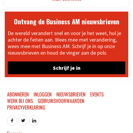
Ontvang de Business AM nieuwsbrieven
De wereld verandert snel en voor je het weet, hol je
achter de feiten aan. Wees mee met verandering,
wees mee met Business AM. Schrijf je in op onze
nieuwsbrieven en houd de vinger aan de pols.
Schrijf je in
ABONNEREN
INLOGGEN
NIEUWSBRIEVEN
EVENTS
WERK BIJ ONS
GEBRUIKSVOORWAARDEN
PRIVACYVERKLARING