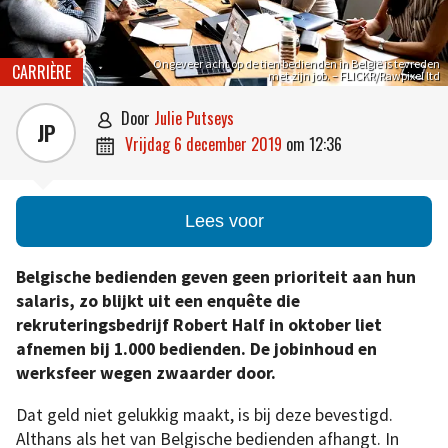
Ongeveer acht op de tien bedienden in België is tevreden
CARRIÈRE
met zijn job. – FLICKR/Rawpixel ltd
door
Julie Putseys

JP
vrijdag 6 december 2019
om
12:36

Lees voor
Belgische bedienden geven geen prioriteit aan hun
salaris, zo blijkt uit een enquête die
rekruteringsbedrijf Robert Half in oktober liet
afnemen bij 1.000 bedienden. De jobinhoud en
werksfeer wegen zwaarder door.
Dat geld niet gelukkig maakt, is bij deze bevestigd.
Althans als het van Belgische bedienden afhangt. In