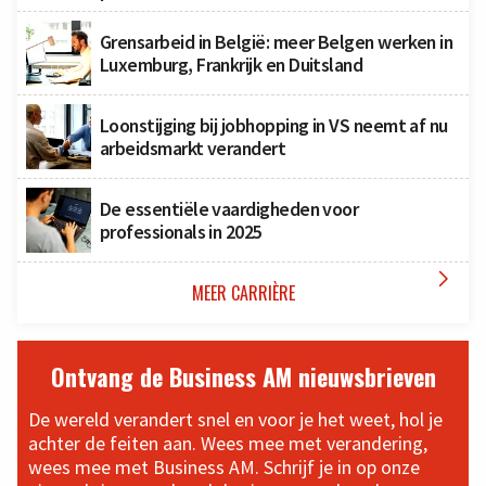
Grensarbeid in België: meer Belgen werken in
Luxemburg, Frankrijk en Duitsland
Loonstijging bij jobhopping in VS neemt af nu
arbeidsmarkt verandert
De essentiële vaardigheden voor
professionals in 2025

MEER CARRIÈRE
Ontvang de Business AM nieuwsbrieven
De wereld verandert snel en voor je het weet, hol je
achter de feiten aan. Wees mee met verandering,
wees mee met Business AM. Schrijf je in op onze