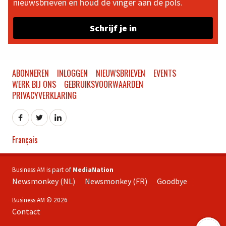
nieuwsbrieven en houd de vinger aan de pols.
Schrijf je in
ABONNEREN
INLOGGEN
NIEUWSBRIEVEN
EVENTS
WERK BIJ ONS
GEBRUIKSVOORWAARDEN
PRIVACYVERKLARING
Français
Business AM is part of
MediaNation
Newsmonkey (NL)
Newsmonkey (FR)
Goodbye
Business AM © 2026
Contact