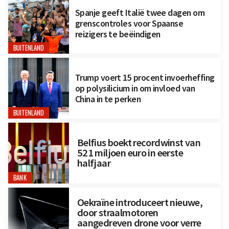
Spanje geeft Italië twee dagen om
grenscontroles voor Spaanse
reizigers te beëindigen
BUITENLAND
Trump voert 15 procent invoerheffing
op polysilicium in om invloed van
China in te perken
BUITENLAND
Belfius boekt recordwinst van
521 miljoen euro in eerste
halfjaar
BANK
Oekraïne introduceert nieuwe,
door straalmotoren
aangedreven drone voor verre