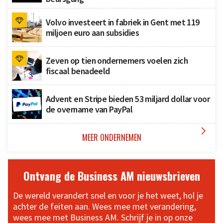
Volvo investeert in fabriek in Gent met 119
miljoen euro aan subsidies
Zeven op tien ondernemers voelen zich
fiscaal benadeeld
Advent en Stripe bieden 53 miljard dollar voor
de overname van PayPal

MEER ONDERNEMEN
Ontvang de Business AM nieuwsbrieven
De wereld verandert snel en voor je het weet, hol je
achter de feiten aan. Wees mee met verandering,
wees mee met Business AM. Schrijf je in op onze