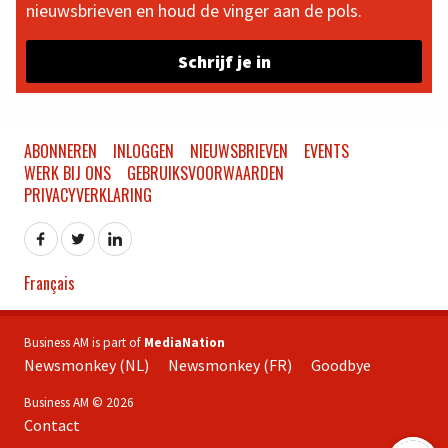
nieuwsbrieven en houd de vinger aan de pols.
Schrijf je in
ABONNEREN
INLOGGEN
NIEUWSBRIEVEN
EVENTS
WERK BIJ ONS
GEBRUIKSVOORWAARDEN
PRIVACYVERKLARING
Français
Business AM is part of
MediaNation
Newsmonkey (NL)
Newsmonkey (FR)
Goodbye
Business AM © 2026
Contact