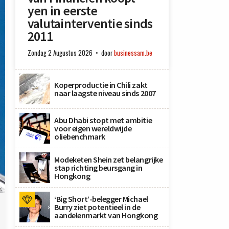
yen in eerste
valutainterventie sinds
2011
Zondag 2 Augustus 2026
door
businessam.be
Koperproductie in Chili zakt
naar laagste niveau sinds 2007
Abu Dhabi stopt met ambitie
voor eigen wereldwijde
oliebenchmark
Modeketen Shein zet belangrijke
stap richting beursgang in
Hongkong
x
‘Big Short’-belegger Michael
Burry ziet potentieel in de
aandelenmarkt van Hongkong