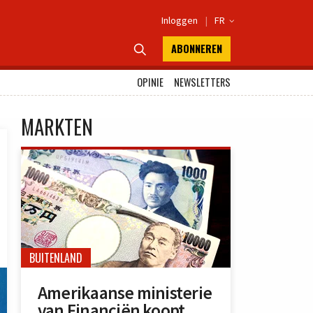
Inloggen
|
FR

ABONNEREN

OPINIE
NEWSLETTERS
MARKTEN
BUITENLAND
Amerikaanse ministerie
van Financiën koopt