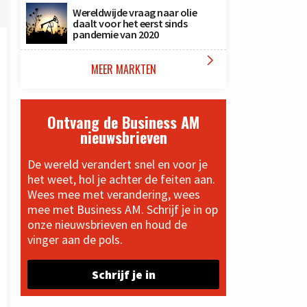
Wereldwijde vraag naar olie
daalt voor het eerst sinds
pandemie van 2020

MEER MARKTEN
Ontvang de Business AM
nieuwsbrieven
De wereld verandert snel en voor je
het weet, hol je achter de feiten aan.
Wees mee met verandering, wees
mee met Business AM. Schrijf je in op
onze nieuwsbrieven en houd de
vinger aan de pols.
Schrijf je in