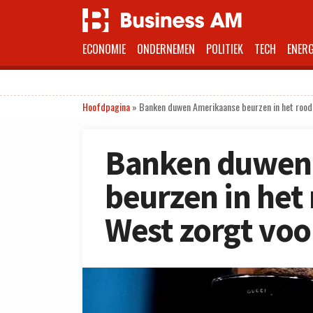
ECONOMIE
ONDERNEMEN
POLITIEK
TECH
ENERG
Hoofdpagina
»
Banken duwen Amerikaanse beurzen in het rood,
Banken duwen
beurzen in het
West zorgt voo