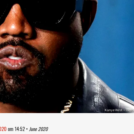
Kanye West. – Isopi
2020
om
14:52
•
June 2020