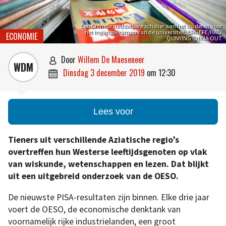
Een Chinese middelbare scholier aan het studeren voor
het ingangsexamen van de universiteit. EPA-EFE/HAO
ECONOMIE
QUNYING CHINA OUT
door
Willem De Maeseneer

WDM
dinsdag 3 december 2019
om
12:30

Lees voor
Tieners uit verschillende Aziatische regio’s
overtreffen hun Westerse leeftijdsgenoten op vlak
van wiskunde, wetenschappen en lezen. Dat blijkt
uit een uitgebreid onderzoek van de OESO.
De nieuwste PISA-resultaten zijn binnen. Elke drie jaar
voert de OESO, de economische denktank van
voornamelijk rijke industrielanden, een groot