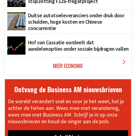
stopzetting F126-fregatproject
Duitse autotoeleveranciers onder druk door
schulden, hoge kosten en Chinese
concurrentie
Hof van Cassatie oordeelt dat
aandelenopties onder sociale bijdragen vallen

MEER ECONOMIE
Ontvang de Business AM nieuwsbrieven
De wereld verandert snel en voor je het weet, hol je
achter de feiten aan. Wees mee met verandering,
wees mee met Business AM. Schrijf je in op onze
nieuwsbrieven en houd de vinger aan de pols.