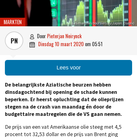
MARKTEN
Les marchés boursiers au Japon. (Isopix)
door
Pieterjan Neirynck

PN
dinsdag 10 maart 2020
om
05:51

Lees voor
De belangrijkste Aziatische beurzen hebben
dinsdagochtend bij opening de schade kunnen
beperken. Er heerst opluchting dat de olieprijzen
stegen na de crash van maandag én door de
budgettaire maatregelen die de VS gaan nemen.
De prijs van een vat Amerikaanse olie steeg met 4,5
procent tot 32,53 dollar en de prijs van Brent ging