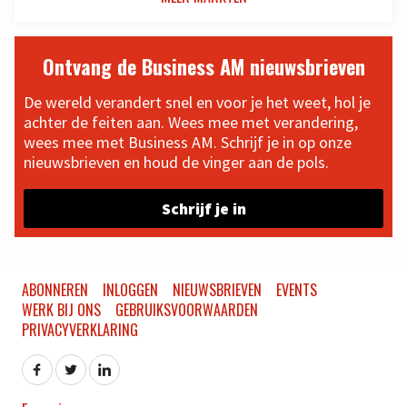
Ontvang de Business AM nieuwsbrieven
De wereld verandert snel en voor je het weet, hol je
achter de feiten aan. Wees mee met verandering,
wees mee met Business AM. Schrijf je in op onze
nieuwsbrieven en houd de vinger aan de pols.
Schrijf je in
ABONNEREN
INLOGGEN
NIEUWSBRIEVEN
EVENTS
WERK BIJ ONS
GEBRUIKSVOORWAARDEN
PRIVACYVERKLARING