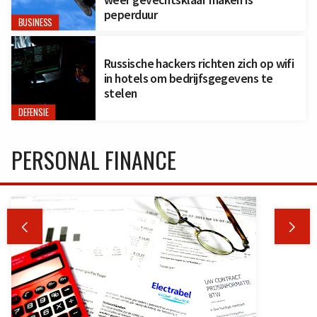
peperduur
BUSINESS
Russische hackers richten zich op wifi
in hotels om bedrijfsgegevens te
stelen
DEFENSIE
PERSONAL FINANCE

