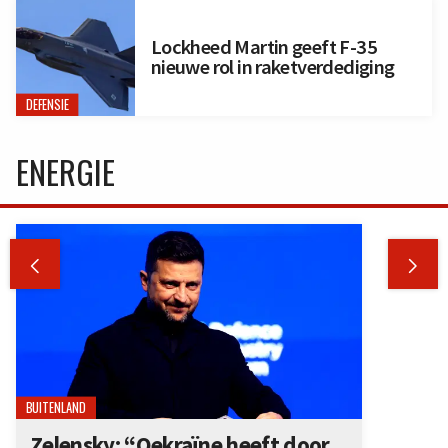
Lockheed Martin geeft F-35
nieuwe rol in raketverdediging
DEFENSIE
ENERGIE


BUITENLAND
Zelensky: “Oekraïne heeft door