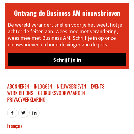
Ontvang de Business AM nieuwsbrieven
De wereld verandert snel en voor je het weet, hol je
achter de feiten aan. Wees mee met verandering,
wees mee met Business AM. Schrijf je in op onze
nieuwsbrieven en houd de vinger aan de pols.
Schrijf je in
ABONNEREN
INLOGGEN
NIEUWSBRIEVEN
EVENTS
WERK BIJ ONS
GEBRUIKSVOORWAARDEN
PRIVACYVERKLARING
Français