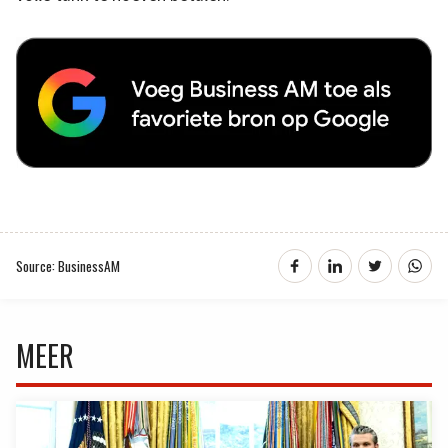
Source: BusinessAM
MEER