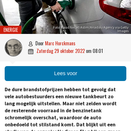
Foto: Rasid Necati Aslim/Anadolu Agency via Getty
ENERGIE
Images
door
Marc Horckmans

zaterdag 29 oktober 2022
om
08:01

Lees voor
De dure brandstofprijzen hebben tot gevolg dat
vele autobestuurders een nieuwe tankbeurt zo
lang mogelijk uitstellen. Maar niet zelden wordt
de resterende voorraad in de benzinetank
schromelijk overschat, waardoor de auto
onbedoeld tot stilstand komt. Dat blijkt uit een