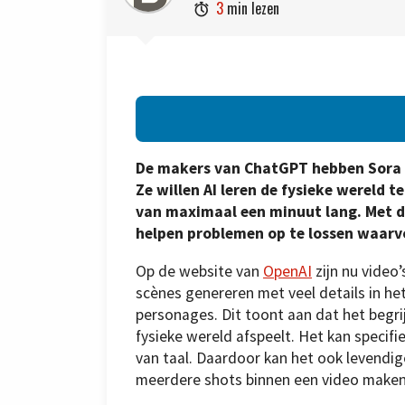
3
min lezen

De makers van ChatGPT hebben Sora g
Ze willen AI leren de fysieke wereld t
van maximaal een minuut lang. Met d
helpen problemen op te lossen waarvoo
Op de website van
OpenAI
zijn nu video’
scènes genereren met veel details in h
personages. Dit toont aan dat het begri
fysieke wereld afspeelt. Het kan specif
van taal. Daardoor kan het ook levendi
meerdere shots binnen een video maken 