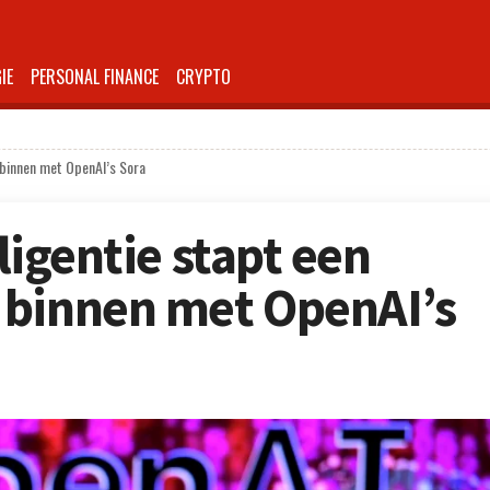
IE
PERSONAL FINANCE
CRYPTO
d binnen met OpenAI’s Sora
lligentie stapt een
 binnen met OpenAI’s