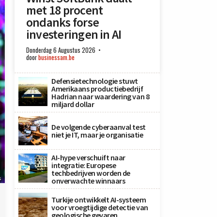
met 18 procent
ondanks forse
investeringen in AI
Donderdag 6 Augustus 2026
door
businessam.be
Defensietechnologie stuwt
Amerikaans productiebedrijf
Hadrian naar waardering van 8
miljard dollar
De volgende cyberaanval test
niet je IT, maar je organisatie
AI-hype verschuift naar
integratie: Europese
techbedrijven worden de
s
onverwachte winnaars
Turkije ontwikkelt AI-systeem
voor vroegtijdige detectie van
geologische gevaren