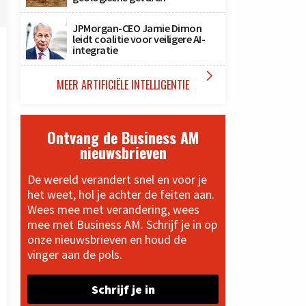
JPMorgan-CEO Jamie Dimon
leidt coalitie voor veiligere AI-
integratie

MEER ARTIFICIËLE INTELLIGENTIE
Ontvang de Business AM
nieuwsbrieven
De wereld verandert snel en voor je
het weet, hol je achter de feiten aan.
Wees mee met verandering, wees
mee met Business AM. Schrijf je in op
onze nieuwsbrieven en houd de
vinger aan de pols.
Schrijf je in