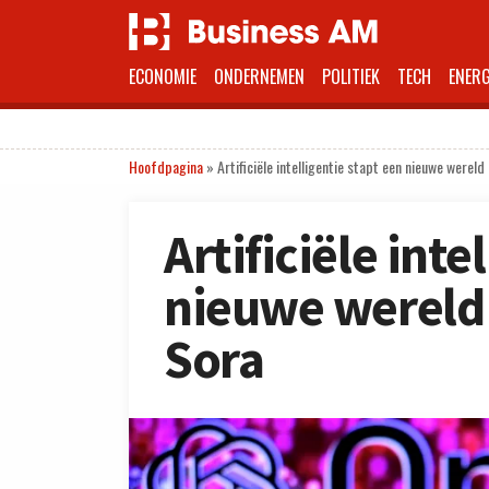
ECONOMIE
ONDERNEMEN
POLITIEK
TECH
ENERG
Hoofdpagina
»
Artificiële intelligentie stapt een nieuwe werel
Artificiële inte
nieuwe wereld
Sora