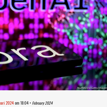
Nurfoto via Getty Image
ruari 2024
om
18:04
•
February 2024