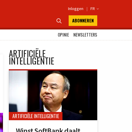
Inloggen
|
FR

ABONNEREN

OPINIE
NEWSLETTERS
ARTIFICIËLE
INTELLIGENTIE
ARTIFICIËLE INTELLIGENTIE
Winst SoftBank daalt