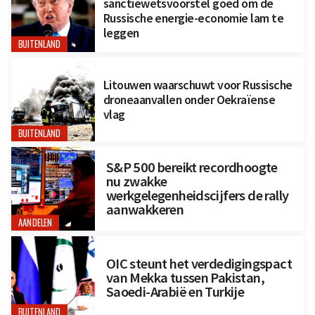
sanctiewetsvoorstel goed om de
Russische energie-economie lam te
leggen
BUITENLAND
Litouwen waarschuwt voor Russische
droneaanvallen onder Oekraïense
vlag
BUITENLAND
S&P 500 bereikt recordhoogte
nu zwakke
werkgelegenheidscijfers de rally
aanwakkeren
AANDELEN
OIC steunt het verdedigingspact
van Mekka tussen Pakistan,
Saoedi-Arabië en Turkije
BUITENLAND