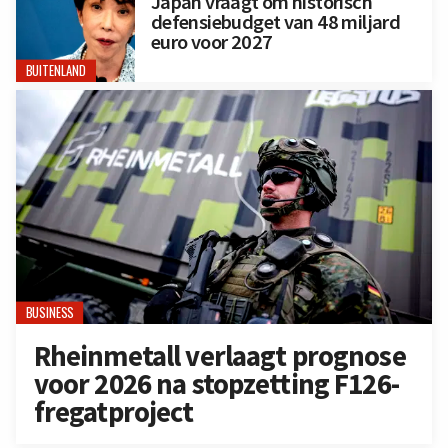
Japan vraagt om historisch
defensiebudget van 48 miljard
euro voor 2027
BUITENLAND
BUSINESS
Rheinmetall verlaagt prognose
voor 2026 na stopzetting F126-
fregatproject