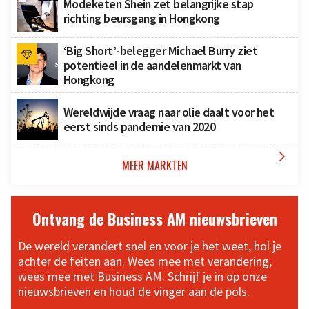
Modeketen Shein zet belangrijke stap
richting beursgang in Hongkong
‘Big Short’-belegger Michael Burry ziet
potentieel in de aandelenmarkt van
Hongkong
Wereldwijde vraag naar olie daalt voor het
eerst sinds pandemie van 2020

MEER MARKTEN
Ontvang de Business AM nieuwsbrieven
De wereld verandert snel en voor je het weet, hol je
achter de feiten aan. Wees mee met verandering,
wees mee met Business AM. Schrijf je in op onze
nieuwsbrieven en houd de vinger aan de pols.