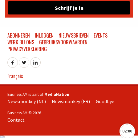
Schrijf je in
ABONNEREN
INLOGGEN
NIEUWSBRIEVEN
EVENTS
WERK BIJ ONS
GEBRUIKSVOORWAARDEN
PRIVACYVERKLARING
Français
Business AM is part of
MediaNation
Newsmonkey (NL)
Newsmonkey (FR)
Goodbye
Business AM © 2026
Contact
02:00