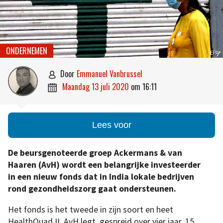
ONDERNEMEN
EPA
door
Emmanuel Vanbrussel

maandag 13 juli 2020
om
16:11

Lees voor
De beursgenoteerde groep Ackermans & van
Haaren (AvH) wordt een belangrijke investeerder
in een nieuw fonds dat in India lokale bedrijven
rond gezondheidszorg gaat ondersteunen.
Het fonds is het tweede in zijn soort en heet
HealthQuad II. AvH legt, gespreid over vier jaar, 15