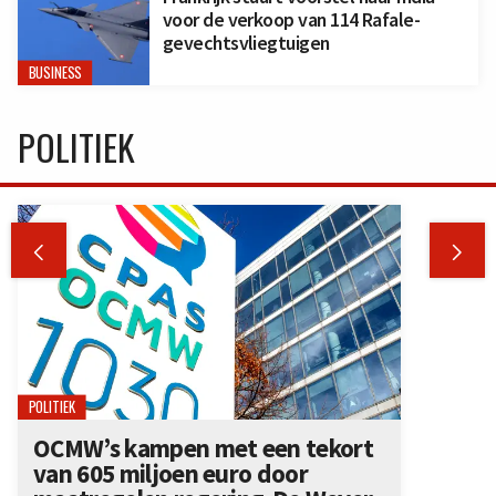
voor de verkoop van 114 Rafale-
gevechtsvliegtuigen
BUSINESS
POLITIEK


POLITIEK
OCMW’s kampen met een tekort
van 605 miljoen euro door