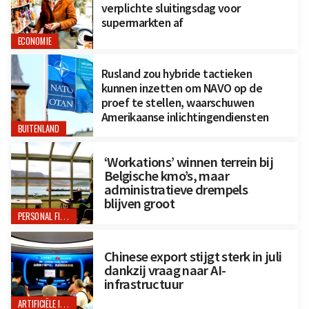
verplichte sluitingsdag voor
supermarkten af
ECONOMIE
Rusland zou hybride tactieken
kunnen inzetten om NAVO op de
proef te stellen, waarschuwen
Amerikaanse inlichtingendiensten
BUITENLAND
‘Workations’ winnen terrein bij
Belgische kmo’s, maar
administratieve drempels
blijven groot
PERSONAL FINANCE
Chinese export stijgt sterk in juli
dankzij vraag naar AI-
infrastructuur
ARTIFICIËLE INTELLIGENTIE