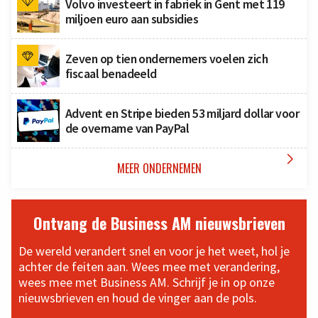
Volvo investeert in fabriek in Gent met 119
miljoen euro aan subsidies
Zeven op tien ondernemers voelen zich
fiscaal benadeeld
Advent en Stripe bieden 53 miljard dollar voor
de overname van PayPal

MEER ONDERNEMEN
Ontvang de Business AM nieuwsbrieven
De wereld verandert snel en voor je het weet, hol je
achter de feiten aan. Wees mee met verandering,
wees mee met Business AM. Schrijf je in op onze
nieuwsbrieven en houd de vinger aan de pols.