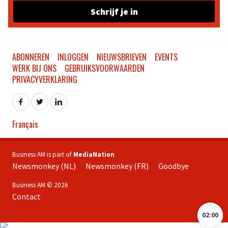
Schrijf je in
ABONNEREN
INLOGGEN
NIEUWSBRIEVEN
EVENTS
WERK BIJ ONS
GEBRUIKSVOORWAARDEN
PRIVACYVERKLARING
Français
Business AM is part of
MediaNation
Newsmonkey (NL)
Newsmonkey (FR)
Goodbye
Business AM © 2026
Contact
02:00