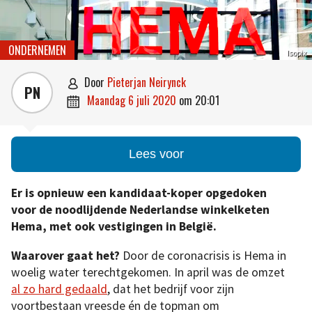
ONDERNEMEN
Isopix
door
Pieterjan Neirynck

PN
maandag 6 juli 2020
om
20:01

Lees voor
Er is opnieuw een kandidaat-koper opgedoken
voor de noodlijdende Nederlandse winkelketen
Hema, met ook vestigingen in België.
Waarover gaat het?
Door de coronacrisis is Hema in
woelig water terechtgekomen. In april was de omzet
al zo hard gedaald
, dat het bedrijf voor zijn
voortbestaan vreesde én de topman om