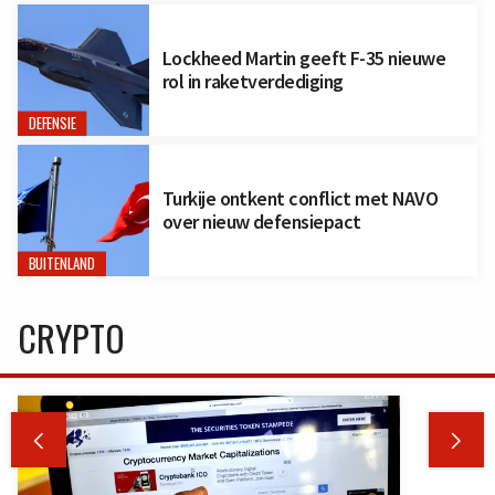
Lockheed Martin geeft F-35 nieuwe
rol in raketverdediging
DEFENSIE
Turkije ontkent conflict met NAVO
over nieuw defensiepact
BUITENLAND
CRYPTO

