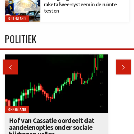
raketafweersysteem in de ruimte
testen
BUITENLAND
POLITIEK


BINNENLAND
Hof van Cassatie oordeelt dat
aandelenopties onder sociale