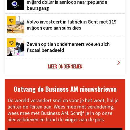
miljard dollar in aanloop naar geplande
beursgang
Volvo investeert in fabriek in Gent met 119
miljoen euro aan subsidies
Zeven op tien ondernemers voelen zich
fiscaal benadeeld

MEER ONDERNEMEN
Ontvang de Business AM nieuwsbrieven
De wereld verandert snel en voor je het weet, hol je
achter de feiten aan. Wees mee met verandering,
wees mee met Business AM. Schrijf je in op onze
nieuwsbrieven en houd de vinger aan de pols.