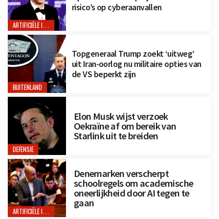
risico’s op cyberaanvallen
ARTIFICIËLE INTELLIGENTIE
Topgeneraal Trump zoekt ‘uitweg’
uit Iran-oorlog nu militaire opties van
de VS beperkt zijn
BUITENLAND
Elon Musk wijst verzoek
Oekraïne af om bereik van
Starlink uit te breiden
DEFENSIE
Denemarken verscherpt
schoolregels om academische
oneerlijkheid door AI tegen te
gaan
ARTIFICIËLE INTELLIGENTIE