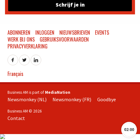
Schrijf je in
ABONNEREN
INLOGGEN
NIEUWSBRIEVEN
EVENTS
WERK BIJ ONS
GEBRUIKSVOORWAARDEN
PRIVACYVERKLARING
Français
Business AM is part of
MediaNation
Newsmonkey (NL)
Newsmonkey (FR)
Goodbye
Business AM © 2026
Contact
02:00