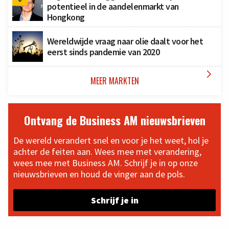
potentieel in de aandelenmarkt van
Hongkong
Wereldwijde vraag naar olie daalt voor het
eerst sinds pandemie van 2020

MEER MARKTEN
Ontvang de Business AM nieuwsbrieven
De wereld verandert snel en voor je het weet, hol je
achter de feiten aan. Wees mee met verandering,
wees mee met Business AM. Schrijf je in op onze
nieuwsbrieven en houd de vinger aan de pols.
Schrijf je in