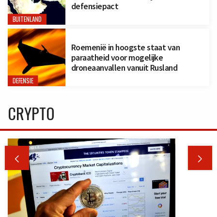
defensiepact
BUITENLAND
Roemenië in hoogste staat van
paraatheid voor mogelijke
droneaanvallen vanuit Rusland
DEFENSIE
CRYPTO

