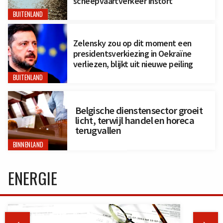
scheepvaartverkeer instort
BUITENLAND
Zelensky zou op dit moment een
presidentsverkiezing in Oekraïne
verliezen, blijkt uit nieuwe peiling
BUITENLAND
Belgische dienstensector groeit
licht, terwijl handel en horeca
terugvallen
BINNENLAND
ENERGIE