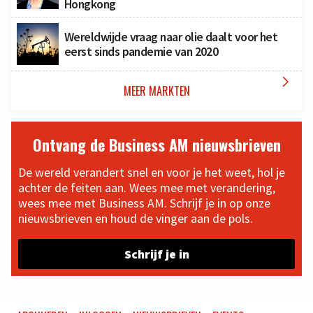
Hongkong
Wereldwijde vraag naar olie daalt voor het
eerst sinds pandemie van 2020

MEER MARKTEN
Ontvang de Business AM nieuwsbrieven
De wereld verandert snel en voor je het weet, hol je
achter de feiten aan. Wees mee met verandering,
wees mee met Business AM. Schrijf je in op onze
nieuwsbrieven en houd de vinger aan de pols.
Schrijf je in