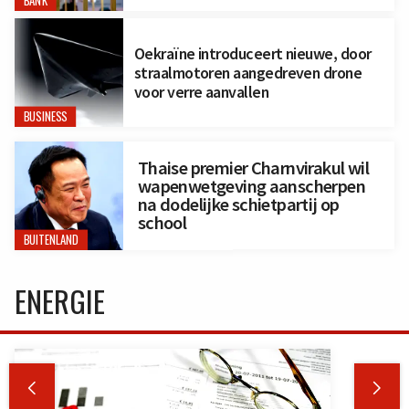
BANK
Oekraïne introduceert nieuwe, door
straalmotoren aangedreven drone
voor verre aanvallen
BUSINESS
Thaise premier Charnvirakul wil
wapenwetgeving aanscherpen
na dodelijke schietpartij op
school
BUITENLAND
ENERGIE

