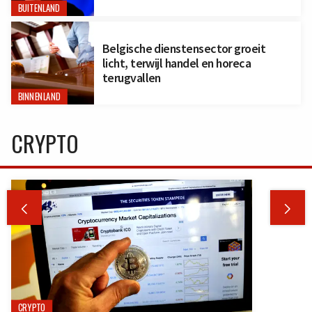
BUITENLAND
Belgische dienstensector groeit
licht, terwijl handel en horeca
terugvallen
BINNENLAND
CRYPTO


CRYPTO