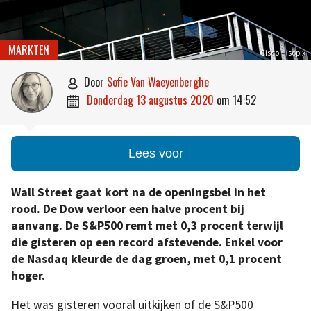
MARKTEN
Cisco – isopix
door
Sofie Van Waeyenberghe

donderdag 13 augustus 2020
om
14:52

Lees voor
Wall Street gaat kort na de openingsbel in het
rood. De Dow verloor een halve procent bij
aanvang. De S&P500 remt met 0,3 procent terwijl
die gisteren op een record afstevende. Enkel voor
de Nasdaq kleurde de dag groen, met 0,1 procent
hoger.
Het was gisteren vooral uitkijken of de S&P500