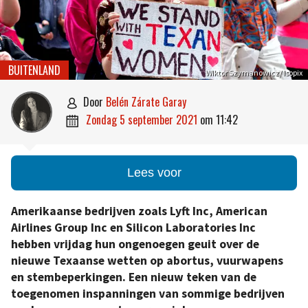
BUITENLAND
WIktor Szymanowicz/ Isopix
door
Belén Zárate Garay

zondag 5 september 2021
om
11:42

Lees voor
Amerikaanse bedrijven zoals Lyft Inc, American
Airlines Group Inc en Silicon Laboratories Inc
hebben vrijdag hun ongenoegen geuit over de
nieuwe Texaanse wetten op abortus, vuurwapens
en stembeperkingen. Een nieuw teken van de
toegenomen inspanningen van sommige bedrijven