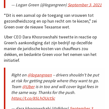
— Logan Green (@logangreen)
September 3, 2021
“Dit is een aanval op de toegang van vrouwen tot
gezondheidszorg en op hun recht om te kiezen,” zei
Green over de nieuwe Texaanse wet.
Uber CEO Dara Khosrowshahi tweette in reactie op
Green’s aankondiging dat zijn bedrijf op dezelfde
manier de juridische kosten van chauffeurs zou
dekken, en bedankte Green voor het nemen van het
initiatief.
Right on
@logangreen
– drivers shouldn’t be put
at risk for getting people where they want to go.
Team
@Uber
is in too and will cover legal fees in
the same way. Thanks for the push.
https://t.co/85LhOUctSc
— dara khosrowshahi (@dkhos)
September 3,