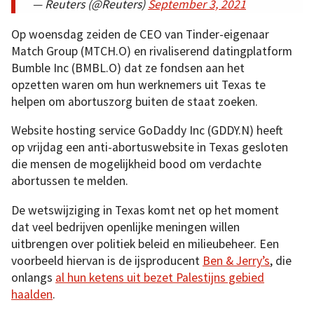
— Reuters (@Reuters)
September 3, 2021
Op woensdag zeiden de CEO van Tinder-eigenaar
Match Group (MTCH.O) en rivaliserend datingplatform
Bumble Inc (BMBL.O) dat ze fondsen aan het
opzetten waren om hun werknemers uit Texas te
helpen om abortuszorg buiten de staat zoeken.
Website hosting service GoDaddy Inc (GDDY.N) heeft
op vrijdag een anti-abortuswebsite in Texas gesloten
die mensen de mogelijkheid bood om verdachte
abortussen te melden.
De wetswijziging in Texas komt net op het moment
dat veel bedrijven openlijke meningen willen
uitbrengen over politiek beleid en milieubeheer. Een
voorbeeld hiervan is de ijsproducent
Ben & Jerry’s
, die
onlangs
al hun ketens uit bezet Palestijns gebied
haalden
.