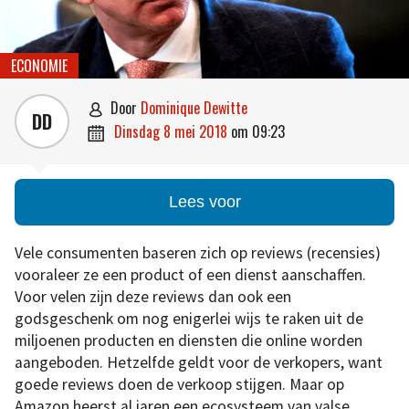
ECONOMIE
door
Dominique Dewitte

DD
dinsdag 8 mei 2018
om
09:23

Lees voor
Vele consumenten baseren zich op reviews (recensies)
vooraleer ze een product of een dienst aanschaffen.
Voor velen zijn deze reviews dan ook een
godsgeschenk om nog enigerlei wijs te raken uit de
miljoenen producten en diensten die online worden
aangeboden. Hetzelfde geldt voor de verkopers, want
goede reviews doen de verkoop stijgen. Maar op
Amazon heerst al jaren een ecosysteem van valse