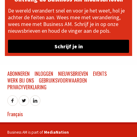
De wereld verandert snel en voor je het weet, hol je
achter de feiten aan. Wees mee met verandering,
wees mee met Business AM. Schrijf je in op onze
nieuwsbrieven en houd de vinger aan de pols.
Schrijf je in
ABONNEREN
INLOGGEN
NIEUWSBRIEVEN
EVENTS
WERK BIJ ONS
GEBRUIKSVOORWAARDEN
PRIVACYVERKLARING
Français
Business AM is part of
MediaNation