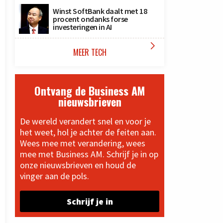
Winst SoftBank daalt met 18
procent ondanks forse
investeringen in AI

MEER TECH
Ontvang de Business AM
nieuwsbrieven
De wereld verandert snel en voor je
het weet, hol je achter de feiten aan.
Wees mee met verandering, wees
mee met Business AM. Schrijf je in op
onze nieuwsbrieven en houd de
vinger aan de pols.
Schrijf je in