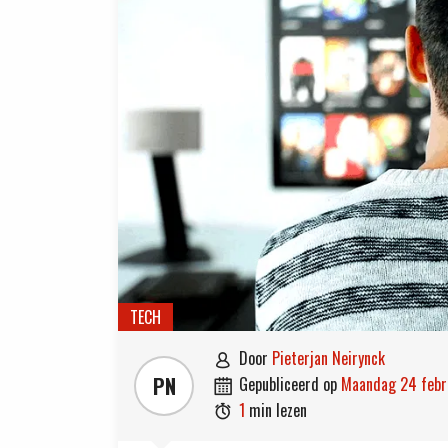
TECH
door
Pieterjan Neirynck

PN
gepubliceerd op
maandag 24 feb

1
min lezen
