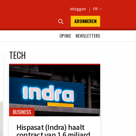
Inloggen
|
FR

ABONNEREN

OPINIE
NEWSLETTERS
TECH
BUSINESS
Hispasat (Indra) haalt
contract van 1,6 miljard