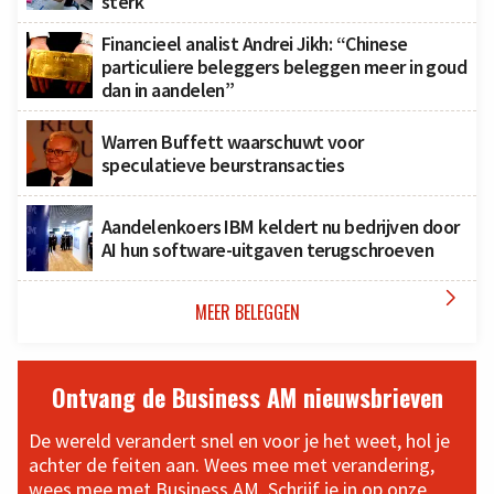
sterk
Financieel analist Andrei Jikh: “Chinese
particuliere beleggers beleggen meer in goud
dan in aandelen”
Warren Buffett waarschuwt voor
speculatieve beurstransacties
Aandelenkoers IBM keldert nu bedrijven door
AI hun software-uitgaven terugschroeven

MEER BELEGGEN
Ontvang de Business AM nieuwsbrieven
De wereld verandert snel en voor je het weet, hol je
achter de feiten aan. Wees mee met verandering,
wees mee met Business AM. Schrijf je in op onze