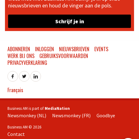
nieuwsbrieven en houd de vinger aan de pols.
Schrijf je in
ABONNEREN
INLOGGEN
NIEUWSBRIEVEN
EVENTS
WERK BIJ ONS
GEBRUIKSVOORWAARDEN
PRIVACYVERKLARING
Français
Business AM is part of
MediaNation
Newsmonkey (NL)
Newsmonkey (FR)
Goodbye
Business AM © 2026
Contact