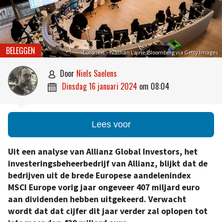
BELEGGEN
Euronext – Nathan Laine/Bloomberg via Getty Images
door
Niels Saelens

dinsdag 16 januari 2024
om
08:04

Lees voor
Uit een analyse van Allianz Global Investors, het
investeringsbeheerbedrijf van Allianz, blijkt dat de
bedrijven uit de brede Europese aandelenindex
MSCI Europe vorig jaar ongeveer 407 miljard euro
aan dividenden hebben uitgekeerd. Verwacht
wordt dat dat cijfer dit jaar verder zal oplopen tot