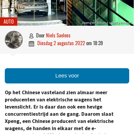
AUTO
Xpeng en Alibaba – Getty Images
door
Niels Saelens

dinsdag 2 augustus 2022
om
18:39

Lees voor
Op het Chinese vasteland zien almaar meer
producenten van elektrische wagens het
levenslicht. Er is daar dan ook een hevige
concurrentiestrijd aan de gang. Daarom slaat
Xpeng, een Chinese producent van elektrische
wagens, de handen in elkaar met de e-