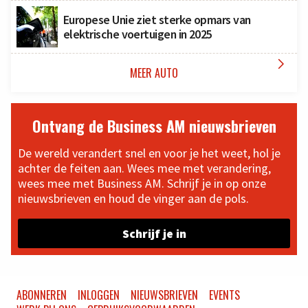
Europese Unie ziet sterke opmars van
elektrische voertuigen in 2025

MEER AUTO
Ontvang de Business AM nieuwsbrieven
De wereld verandert snel en voor je het weet, hol je
achter de feiten aan. Wees mee met verandering,
wees mee met Business AM. Schrijf je in op onze
nieuwsbrieven en houd de vinger aan de pols.
Schrijf je in
ABONNEREN
INLOGGEN
NIEUWSBRIEVEN
EVENTS