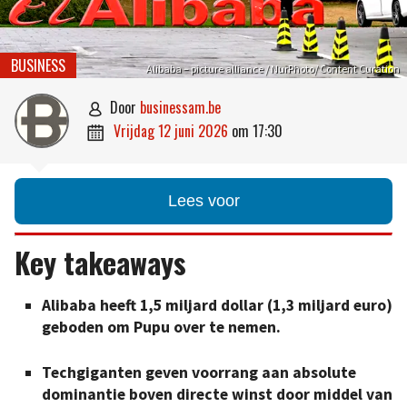
BUSINESS
Alibaba – picture alliance / NurPhoto/ Content Curation
door
businessam.be

vrijdag 12 juni 2026
om
17:30

Lees voor
Key takeaways
Alibaba heeft 1,5 miljard dollar (1,3 miljard euro)
geboden om Pupu over te nemen.
Techgiganten geven voorrang aan absolute
dominantie boven directe winst door middel van