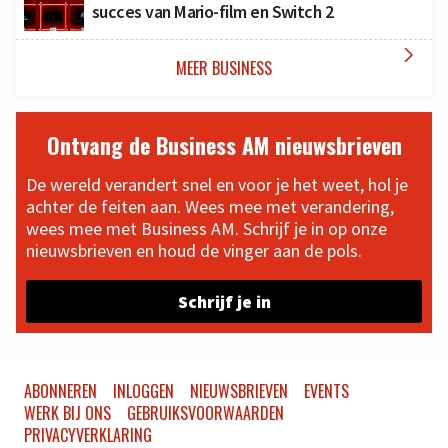
succes van Mario-film en Switch 2

MEER BUSINESS
Ontvang de Business AM nieuwsbrieven
De wereld verandert snel en voor je het weet, hol je
achter de feiten aan. Wees mee met verandering,
wees mee met Business AM. Schrijf je in op onze
nieuwsbrieven en houd de vinger aan de pols.
Schrijf je in
ABONNEREN
INLOGGEN
NIEUWSBRIEVEN
EVENTS
WERK BIJ ONS
GEBRUIKSVOORWAARDEN
PRIVACYVERKLARING