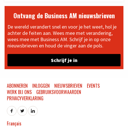
Ontvang de Business AM nieuwsbrieven
De wereld verandert snel en voor je het weet, hol je
achter de feiten aan. Wees mee met verandering,
wees mee met Business AM. Schrijf je in op onze
nieuwsbrieven en houd de vinger aan de pols.
Schrijf je in
ABONNEREN
INLOGGEN
NIEUWSBRIEVEN
EVENTS
WERK BIJ ONS
GEBRUIKSVOORWAARDEN
PRIVACYVERKLARING
Français