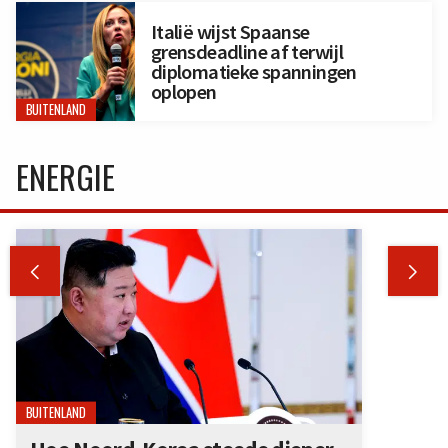
Italië wijst Spaanse
grensdeadline af terwijl
diplomatieke spanningen
oplopen
BUITENLAND
ENERGIE


BUITENLAND