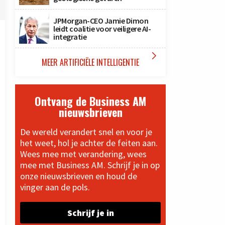
JPMorgan-CEO Jamie Dimon
leidt coalitie voor veiligere AI-
integratie

MEER ARTIFICIËLE INTELLIGENTIE
Ontvang de Business AM
nieuwsbrieven
De wereld verandert snel en voor je
het weet, hol je achter de feiten aan.
Wees mee met verandering, wees
mee met Business AM. Schrijf je in op
onze nieuwsbrieven en houd de
vinger aan de pols.
Schrijf je in