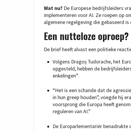
Wat nu?
De Europese bedrijfsleiders vr
implementeren voor AI. Ze roepen op om
algemene regelgeving die gebaseerd is o
Een nutteloze oproep?
De brief heeft alvast een politieke reacti
Volgens Dragoș Tudorache, het Euro
opgesteld, hebben de bedrijfsleider
enkelingen”
“Het is een schande dat de agressie
in hun greep houden”, voegde hij e
voorsprong die Europa heeft genome
reguleren van AI.”
De Europarlementariër benadrukte o