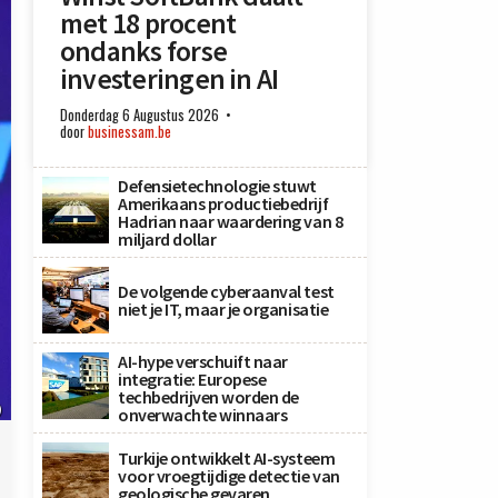
met 18 procent
ondanks forse
investeringen in AI
Donderdag 6 Augustus 2026
door
businessam.be
Defensietechnologie stuwt
Amerikaans productiebedrijf
Hadrian naar waardering van 8
miljard dollar
De volgende cyberaanval test
niet je IT, maar je organisatie
AI-hype verschuift naar
integratie: Europese
techbedrijven worden de
)
onverwachte winnaars
Turkije ontwikkelt AI-systeem
voor vroegtijdige detectie van
geologische gevaren