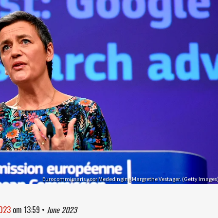
Eurocommissaris voor Mededinging Margrethe Vestager. (Getty Images
2023
om
13:59
•
June 2023