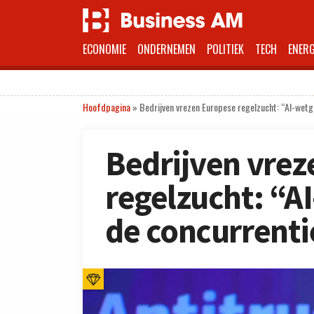
ECONOMIE
ONDERNEMEN
POLITIEK
TECH
ENERG
Hoofdpagina
»
Bedrijven vrezen Europese regelzucht: “AI-wetg
Bedrijven vrez
regelzucht: “A
de concurrenti