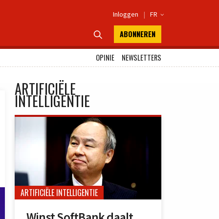
Inloggen
|
FR

ABONNEREN

OPINIE
NEWSLETTERS
ARTIFICIËLE
INTELLIGENTIE
ARTIFICIËLE INTELLIGENTIE
Winst SoftBank daalt