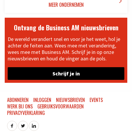

MEER ONDERNEMEN
Ontvang de Business AM nieuwsbrieven
De wereld verandert snel en voor je het weet, hol je
achter de feiten aan. Wees mee met verandering,
wees mee met Business AM. Schrijf je in op onze
nieuwsbrieven en houd de vinger aan de pols.
Schrijf je in
ABONNEREN
INLOGGEN
NIEUWSBRIEVEN
EVENTS
WERK BIJ ONS
GEBRUIKSVOORWAARDEN
PRIVACYVERKLARING