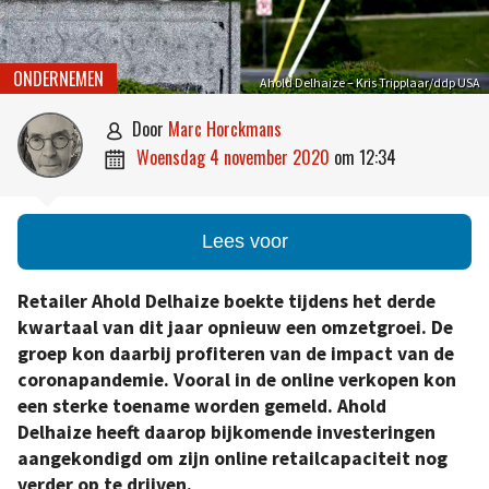
ONDERNEMEN
Ahold Delhaize – Kris Tripplaar/ddp USA
door
Marc Horckmans

woensdag 4 november 2020
om
12:34

Lees voor
Retailer Ahold Delhaize boekte tijdens het derde
kwartaal van dit jaar opnieuw een omzetgroei. De
groep kon daarbij profiteren van de impact van de
coronapandemie. Vooral in de online verkopen kon
een sterke toename worden gemeld. Ahold
Delhaize heeft daarop bijkomende investeringen
aangekondigd om zijn online retailcapaciteit nog
verder op te drijven.