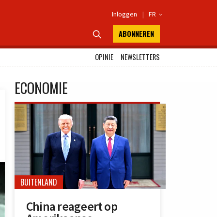
Inloggen
|
FR

ABONNEREN

OPINIE
NEWSLETTERS
ECONOMIE
BUITENLAND
China reageert op