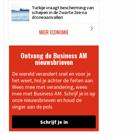
Turkije vraagt bescherming van
schepen in de Zwarte Zee na
droneaanvallen

MEER ECONOMIE
Ontvang de Business AM
nieuwsbrieven
De wereld verandert snel en voor je
het weet, hol je achter de feiten aan.
Wees mee met verandering, wees
mee met Business AM. Schrijf je in op
onze nieuwsbrieven en houd de
vinger aan de pols.
Schrijf je in