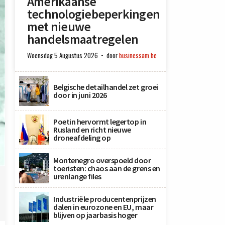
Amerikaanse
technologiebeperkingen
met nieuwe
handelsmaatregelen
Woensdag 5 Augustus 2026
door
businessam.be
Belgische detailhandel zet groei
door in juni 2026
Poetin hervormt legertop in
Rusland en richt nieuwe
droneafdeling op
Montenegro overspoeld door
toeristen: chaos aan de grens en
urenlange files
Industriële producentenprijzen
dalen in eurozone en EU, maar
blijven op jaarbasis hoger