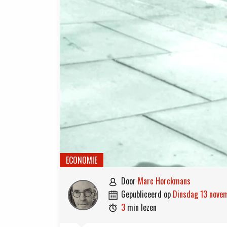
ECONOMIE
door
Marc Horckmans

gepubliceerd op
dinsdag 13 nov

3
min lezen
