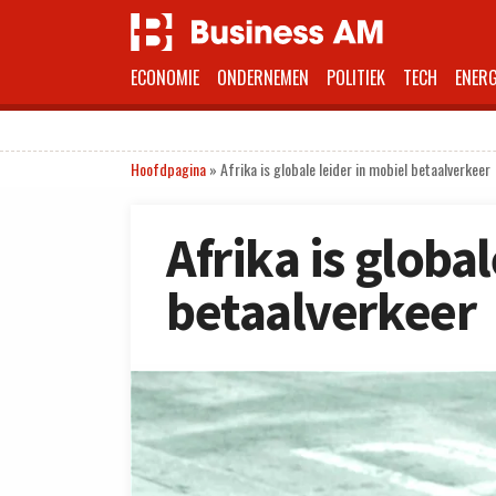
ECONOMIE
ONDERNEMEN
POLITIEK
TECH
ENERG
Hoofdpagina
»
Afrika is globale leider in mobiel betaalverkeer
Afrika is globa
betaalverkeer