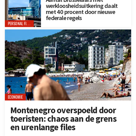
werkloosheidsuitkering daalt
met 40 procent door nieuwe
federale regels
PERSONAL FINANCE
ECONOMIE
Montenegro overspoeld door
toeristen: chaos aan de grens
en urenlange files