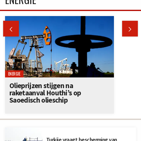


ENERGIE
Olieprijzen stijgen na
raketaanval Houthi’s op
Saoedisch olieschip
Turkije vraagt bescherming van