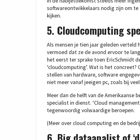
in de nabijetoekomst steeds meer ingeni
softwareontwikkelaars nodig zijn om te 
kijken.
5. Cloudcomputing spe
Als mensen je tien jaar geleden verteld 
vermoed dat ze de avond ervoor te lan
het eerst ter sprake toen EricSchmidt 
‘cloudcomputing’. Wat is het concreet? 
stellen van hardware, software engegev
niet meer vanaf jeeigen pc, zoals bij ve
Meer dan de helft van de Amerikaanse 
specialist in dienst. ‘Cloud management’,
tegenwoordig volwaardige beroepen.
(Meer over cloud computing en de bedrij
6. Big dataanalist of ‘d