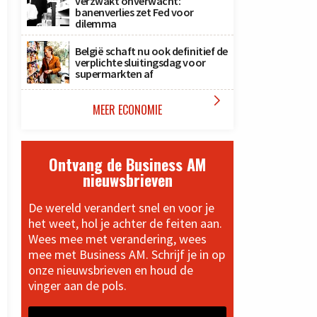
verzwakt onverwacht:
banenverlies zet Fed voor
dilemma
België schaft nu ook definitief de
verplichte sluitingsdag voor
supermarkten af

MEER ECONOMIE
Ontvang de Business AM
nieuwsbrieven
De wereld verandert snel en voor je
het weet, hol je achter de feiten aan.
Wees mee met verandering, wees
mee met Business AM. Schrijf je in op
onze nieuwsbrieven en houd de
vinger aan de pols.