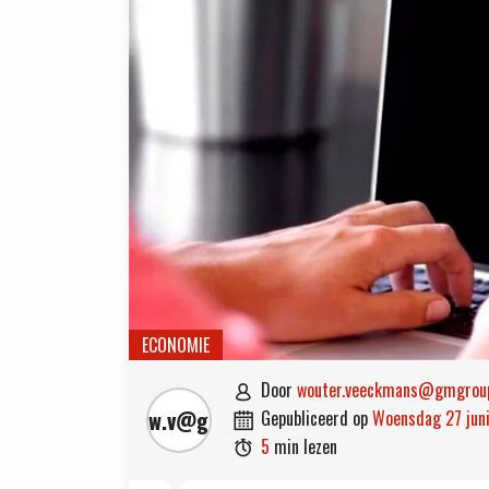
ECONOMIE
door
wouter.veeckmans@gmgroup

w.v@g.b
gepubliceerd op
woensdag 27 jun

5
min lezen
