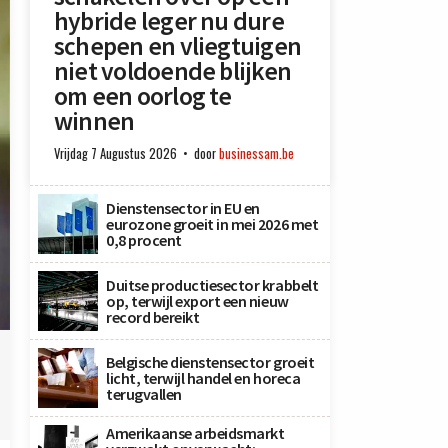
hybride leger nu dure
schepen en vliegtuigen
niet voldoende blijken
om een oorlog te
winnen
Vrijdag 7 Augustus 2026
door
businessam.be
Dienstensector in EU en
eurozone groeit in mei 2026 met
0,8 procent
Duitse productiesector krabbelt
op, terwijl export een nieuw
record bereikt
Belgische dienstensector groeit
licht, terwijl handel en horeca
terugvallen
Amerikaanse arbeidsmarkt