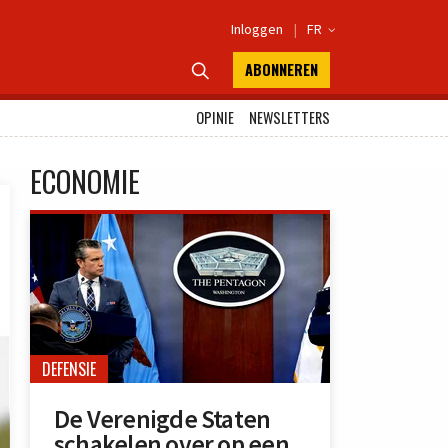
Inloggen
|
FR

ABONNEREN

OPINIE
NEWSLETTERS
ECONOMIE
DEFENSIE
De Verenigde Staten
schakelen over op een