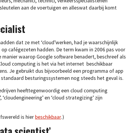
eurs, mechanici, technici, verkeersspecialistenen
sleutelen aan de voertuigen en alleswat daarbij komt
cialist
hadden dat ze met ‘cloud’werken, had je waarschijnlijk
g op cafégezeten hadden. De term kwam in 2006 pas voor
de manier waarop Google software benadert, beschreef als
Cloud computing is het via het internet beschikbaar
ens. Je gebruikt dus bijvoorbeeld een programma of app
el standaard besturingssystemen nog steeds het geval is.
bedrijven heefttegenwoordig een cloud computing
 ‘cloudengineering’ en ‘cloud strategizing’ zijn
fswereld is hier
beschikbaar
.)
ata scientist’