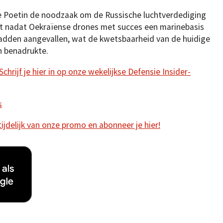
de Poetin de noodzaak om de Russische luchtverdediging
rt nadat Oekraïense drones met succes een marinebasis
 hadden aangevallen, wat de kwetsbaarheid van de huidige
in benadrukte.
hrijf je hier in op onze wekelijkse Defensie Insider-
s
 tijdelijk van onze promo en abonneer je hier!