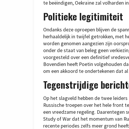
te beëindigen, Oekraïne zal volharden in 
Politieke legitimiteit
Ondanks deze oproepen blijven de spann
herhaaldelijk in twijfel getrokken, met 
worden genomen aangezien zijn oorspron
onder de staat van beleg geen verkiezi
voorgesteld over een definitief vredesv
Bovendien heeft Poetin volgehouden dat
om een akkoord te ondertekenen dat al 
Tegenstrijdige berich
Op het slagveld hebben de twee leider
Russische troepen over het hele front t
een vreedzame regeling. Daarentegen su
Study of War dat het momentum van Rus
recente periodes zelfs meer grond heeft