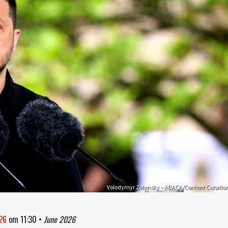
Volodymyr Zelensky – ABACA/Content Curatio
026
om
11:30
•
June 2026