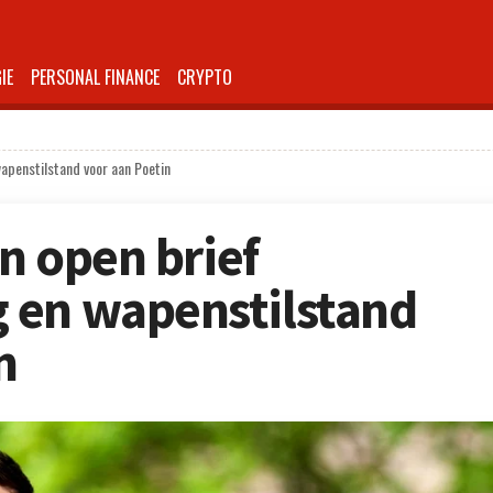
IE
PERSONAL FINANCE
CRYPTO
wapenstilstand voor aan Poetin
in open brief
 en wapenstilstand
n