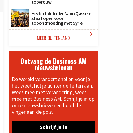
topvrouw
Hezbollah-leider Naim Qassem
staat open voor
topontmoeting met Syrië

MEER BUITENLAND
Ontvang de Business AM
nieuwsbrieven
De wereld verandert snel en voor je
het weet, hol je achter de feiten aan.
Wees mee met verandering, wees
mee met Business AM. Schrijf je in op
onze nieuwsbrieven en houd de
vinger aan de pols.
Schrijf je in