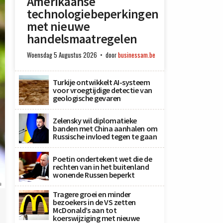
Amerikaanse
technologiebeperkingen
met nieuwe
handelsmaatregelen
Woensdag 5 Augustus 2026
door
businessam.be
Turkije ontwikkelt AI-systeem
voor vroegtijdige detectie van
geologische gevaren
Zelensky wil diplomatieke
banden met China aanhalen om
Russische invloed tegen te gaan
Poetin ondertekent wet die de
rechten van in het buitenland
wonende Russen beperkt
n
Tragere groei en minder
bezoekers in de VS zetten
McDonald’s aan tot
koerswijziging met nieuwe