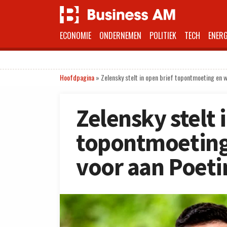
ECONOMIE
ONDERNEMEN
POLITIEK
TECH
ENERG
Hoofdpagina
»
Zelensky stelt in open brief topontmoeting en 
Zelensky stelt 
topontmoeting
voor aan Poeti