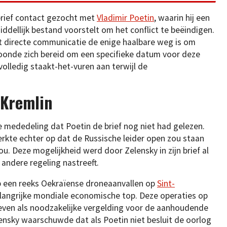
brief contact gezocht met
Vladimir Poetin
, waarin hij een
dellijk bestand voorstelt om het conflict te beëindigen.
t directe communicatie de enige haalbare weg is om
j toonde zich bereid om een specifieke datum voor deze
volledig staakt-het-vuren aan terwijl de
 Kremlin
 mededeling dat Poetin de brief nog niet had gelezen.
kte echter op dat de Russische leider open zou staan
. Deze mogelijkheid werd door Zelensky in zijn brief al
andere regeling nastreeft.
p een reeks Oekraïense droneaanvallen op
Sint-
elangrijke mondiale economische top. Deze operaties op
even als noodzakelijke vergelding voor de aanhoudende
nsky waarschuwde dat als Poetin niet besluit de oorlog