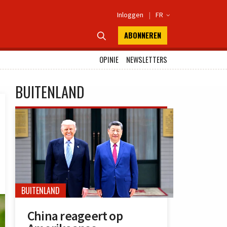
Inloggen
|
FR

ABONNEREN

OPINIE
NEWSLETTERS
BUITENLAND
BUITENLAND
China reageert op