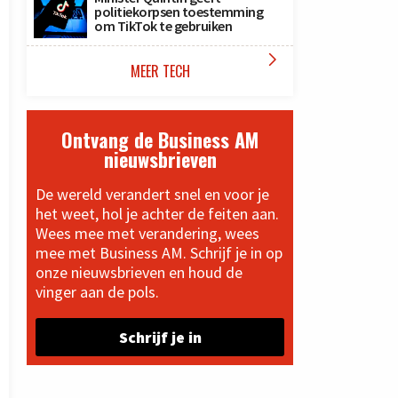
politiekorpsen toestemming
om TikTok te gebruiken

MEER TECH
Ontvang de Business AM
nieuwsbrieven
De wereld verandert snel en voor je
het weet, hol je achter de feiten aan.
Wees mee met verandering, wees
mee met Business AM. Schrijf je in op
onze nieuwsbrieven en houd de
vinger aan de pols.
Schrijf je in