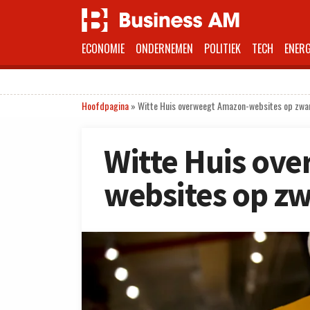
ECONOMIE
ONDERNEMEN
POLITIEK
TECH
ENERG
Hoofdpagina
»
Witte Huis overweegt Amazon-websites op zwart
Witte Huis ov
websites op zwa