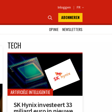
Inloggen
|
FR

ABONNEREN

OPINIE
NEWSLETTERS
TECH
ARTIFICIËLE INTELLIGENTIE
SK Hynix investeert 33
miljard euro in nieuwe