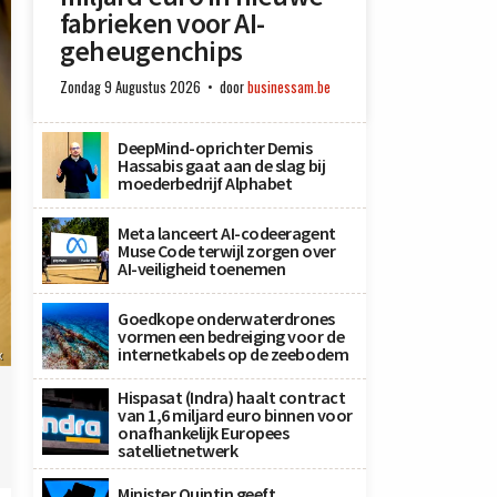
fabrieken voor AI-
geheugenchips
Zondag 9 Augustus 2026
door
businessam.be
DeepMind-oprichter Demis
Hassabis gaat aan de slag bij
moederbedrijf Alphabet
Meta lanceert AI-codeeragent
Muse Code terwijl zorgen over
AI-veiligheid toenemen
Goedkope onderwaterdrones
vormen een bedreiging voor de
internetkabels op de zeebodem
x
Hispasat (Indra) haalt contract
van 1,6 miljard euro binnen voor
onafhankelijk Europees
satellietnetwerk
Minister Quintin geeft