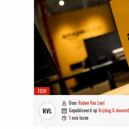
TECH
door
Ruben Van Lent

RVL
gepubliceerd op
vrijdag 6 decem

1
min lezen
