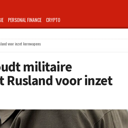
IE
PERSONAL FINANCE
CRYPTO
sland voor inzet kernwapens
udt militaire
 Rusland voor inzet