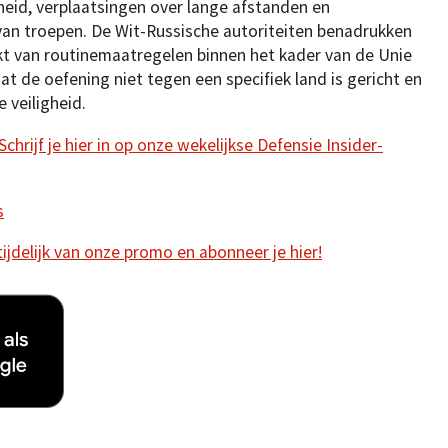
heid, verplaatsingen over lange afstanden en
van troepen. De Wit-Russische autoriteiten benadrukken
kt van routinemaatregelen binnen het kader van de Unie
dat de oefening niet tegen een specifiek land is gericht en
 veiligheid.
hrijf je hier in op onze wekelijkse Defensie Insider-
s
 tijdelijk van onze promo en abonneer je hier!