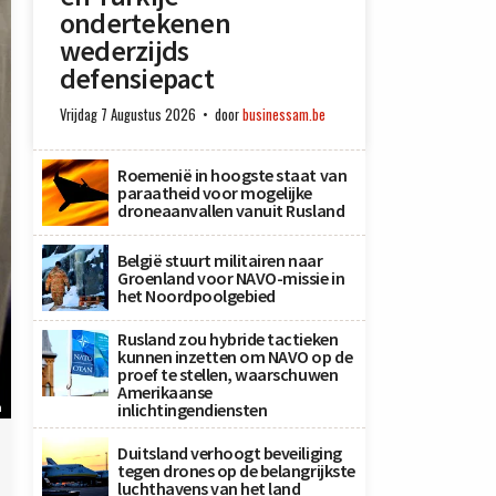
ondertekenen
wederzijds
defensiepact
Vrijdag 7 Augustus 2026
door
businessam.be
Roemenië in hoogste staat van
paraatheid voor mogelijke
droneaanvallen vanuit Rusland
België stuurt militairen naar
Groenland voor NAVO-missie in
het Noordpoolgebied
Rusland zou hybride tactieken
kunnen inzetten om NAVO op de
proef te stellen, waarschuwen
Amerikaanse
inlichtingendiensten
n
Duitsland verhoogt beveiliging
tegen drones op de belangrijkste
luchthavens van het land