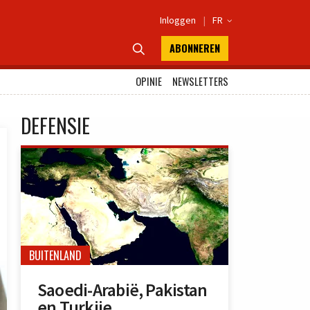
Inloggen
|
FR

ABONNEREN

OPINIE
NEWSLETTERS
DEFENSIE
BUITENLAND
Saoedi-Arabië, Pakistan
en Turkije