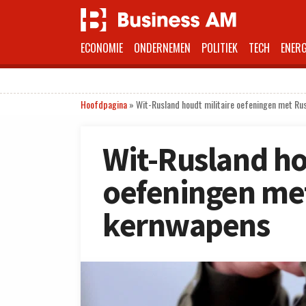
ECONOMIE
ONDERNEMEN
POLITIEK
TECH
ENERG
Hoofdpagina
»
Wit-Rusland houdt militaire oefeningen met Ru
Wit-Rusland ho
oefeningen met
kernwapens