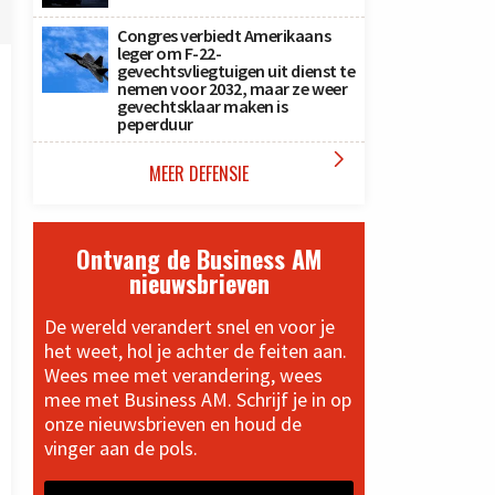
Congres verbiedt Amerikaans
leger om F-22-
gevechtsvliegtuigen uit dienst te
nemen voor 2032, maar ze weer
gevechtsklaar maken is
peperduur

MEER DEFENSIE
Ontvang de Business AM
nieuwsbrieven
De wereld verandert snel en voor je
het weet, hol je achter de feiten aan.
Wees mee met verandering, wees
mee met Business AM. Schrijf je in op
onze nieuwsbrieven en houd de
vinger aan de pols.