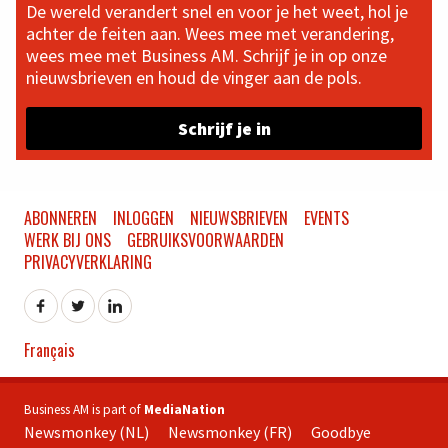
De wereld verandert snel en voor je het weet, hol je
achter de feiten aan. Wees mee met verandering,
wees mee met Business AM. Schrijf je in op onze
nieuwsbrieven en houd de vinger aan de pols.
Schrijf je in
ABONNEREN
INLOGGEN
NIEUWSBRIEVEN
EVENTS
WERK BIJ ONS
GEBRUIKSVOORWAARDEN
PRIVACYVERKLARING
Français
Business AM is part of
MediaNation
Newsmonkey (NL)
Newsmonkey (FR)
Goodbye