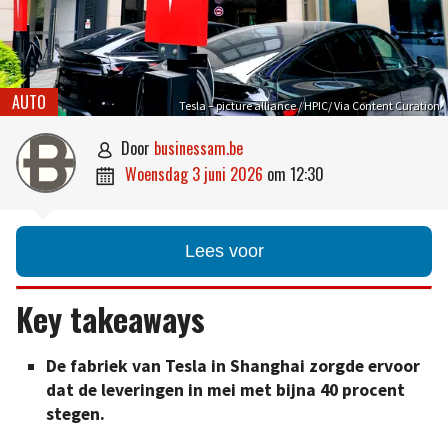
AUTO
Tesla – picture alliance / HPIC/ Via Content Curation
door
businessam.be

woensdag 3 juni 2026
om
12:30

Lees voor
Key takeaways
De fabriek van Tesla in Shanghai zorgde ervoor
dat de leveringen in mei met bijna 40 procent
stegen.