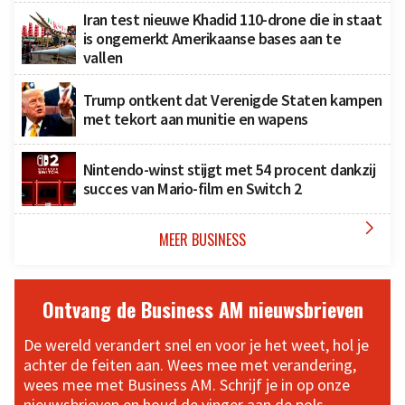
Iran test nieuwe Khadid 110-drone die in staat
is ongemerkt Amerikaanse bases aan te
vallen
Trump ontkent dat Verenigde Staten kampen
met tekort aan munitie en wapens
Nintendo-winst stijgt met 54 procent dankzij
succes van Mario-film en Switch 2

MEER BUSINESS
Ontvang de Business AM nieuwsbrieven
De wereld verandert snel en voor je het weet, hol je
achter de feiten aan. Wees mee met verandering,
wees mee met Business AM. Schrijf je in op onze
nieuwsbrieven en houd de vinger aan de pols.