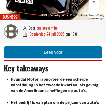
IONIQ 5 van Hyundai – Photo by David Benito/Getty
BUSINESS
Images
door
businessam.be

donderdag 24 juli 2025
om
18:01

Lees voor
Key takeaways
Hyundai Motor rapporteerde een scherpe
winstdaling in het tweede kwartaal als gevolg
van de Amerikaanse heffingen op auto’s.
Het bedrijf is van plan om de prijzen van auto’s