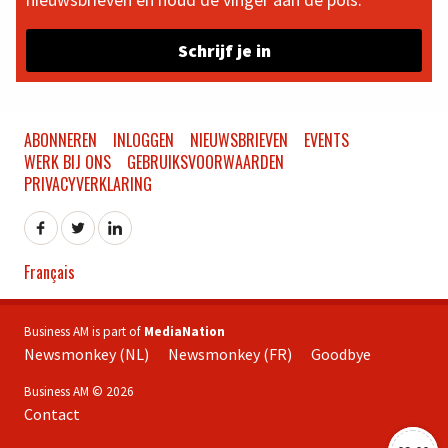
Schrijf je in
ABONNEREN
INLOGGEN
NIEUWSBRIEVEN
EVENTS
WERK BIJ ONS
GEBRUIKSVOORWAARDEN
PRIVACYVERKLARING
Français
Business AM is part of
MediaNation
Newsmonkey (NL)
Newsmonkey (FR)
Goodbye
Business AM © 2026
Contact