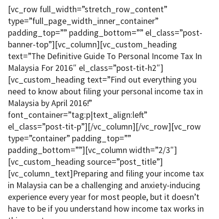
[vc_row full_width=”stretch_row_content”
type=”full_page_width_inner_container”
padding_top=”” padding_bottom=”” el_class=”post-
banner-top”][vc_column][vc_custom_heading
text=”The Definitive Guide To Personal Income Tax In
Malaysia For 2016″ el_class=”post-tit-h2″]
[vc_custom_heading text=”Find out everything you
need to know about filing your personal income tax in
Malaysia by April 2016!”
font_container=”tag:p|text_align:left”
el_class=”post-tit-p”][/vc_column][/vc_row][vc_row
type=”container” padding_top=””
padding_bottom=””][vc_column width=”2/3″]
[vc_custom_heading source=”post_title”]
[vc_column_text]Preparing and filing your income tax
in Malaysia can be a challenging and anxiety-inducing
experience every year for most people, but it doesn’t
have to be if you understand how income tax works in