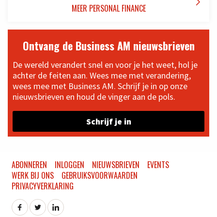

MEER PERSONAL FINANCE
Ontvang de Business AM nieuwsbrieven
De wereld verandert snel en voor je het weet, hol je
achter de feiten aan. Wees mee met verandering,
wees mee met Business AM. Schrijf je in op onze
nieuwsbrieven en houd de vinger aan de pols.
Schrijf je in
ABONNEREN
INLOGGEN
NIEUWSBRIEVEN
EVENTS
WERK BIJ ONS
GEBRUIKSVOORWAARDEN
PRIVACYVERKLARING