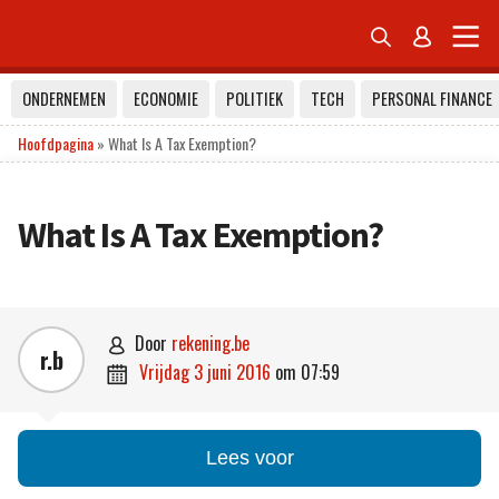


ONDERNEMEN
ECONOMIE
POLITIEK
TECH
PERSONAL FINANCE
Hoofdpagina
»
What Is A Tax Exemption?
What Is A Tax Exemption?
door
rekening.be

r.b
vrijdag 3 juni 2016
om
07:59

Lees voor