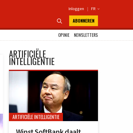
Inloggen
|
FR

ABONNEREN

OPINIE
NEWSLETTERS
ARTIFICIËLE
INTELLIGENTIE
ARTIFICIËLE INTELLIGENTIE
Winst SoftBank daalt