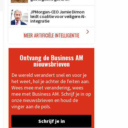
JPMorgan-CEO Jamie Dimon
leidt coalitie voor veiligere AI-
integratie

MEER ARTIFICIËLE INTELLIGENTIE
Ontvang de Business AM
nieuwsbrieven
De wereld verandert snel en voor je
het weet, hol je achter de feiten aan.
Wees mee met verandering, wees
mee met Business AM. Schrijf je in op
onze nieuwsbrieven en houd de
vinger aan de pols.
Schrijf je in