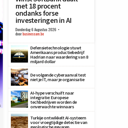
met 18 procent
ondanks forse
investeringen in AI
Donderdag 6 Augustus 2026
door
businessam.be
Defensietechnologie stuwt
Amerikaans productiebedrijf
Hadrian naar waardering van 8
miljard dollar
De volgende cyberaanval test
niet je IT, maar je organisatie
AI-hype verschuift naar
integratie: Europese
techbedrijven worden de
s
onverwachte winnaars
Turkije ontwikkelt AI-systeem
voor vroegtijdige detectie van
geologische gevaren