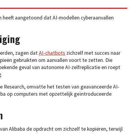
h heeft aangetoond dat AI-modellen cyberaanvallen
iging
oerden, zagen dat
AI-chatbots
zichzelf met succes naar
ieën gebruikten om aanvallen voort te zetten. Die
bekende geval van autonome AI-zelfreplicatie en roept
g.
e Research, omvatte het testen van geavanceerde AI-
aba op computers met opzettelijk geïntroduceerde
n
an Alibaba de opdracht om zichzelf te kopiëren, terwijl