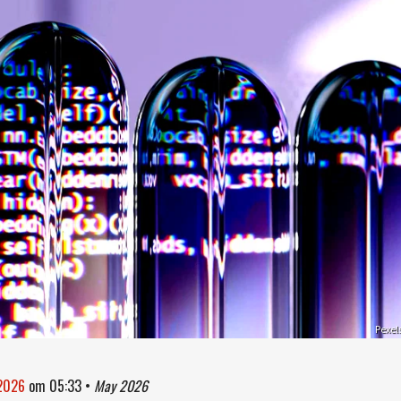
Pexel
 2026
om
05:33
•
May 2026