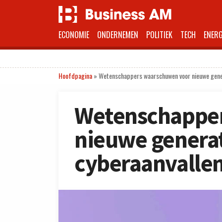
ECONOMIE
ONDERNEMEN
POLITIEK
TECH
ENERG
Hoofdpagina
»
Wetenschappers waarschuwen voor nieuwe gener
Wetenschappe
nieuwe generat
cyberaanvalle