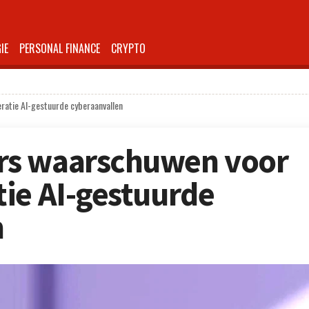
IE
PERSONAL FINANCE
CRYPTO
atie AI-gestuurde cyberaanvallen
rs waarschuwen voor
ie AI-gestuurde
n