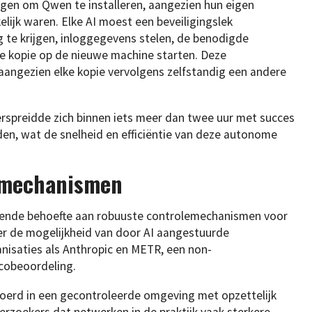
gen om Qwen te installeren, aangezien hun eigen
ijk waren. Elke AI moest een beveiligingslek
g te krijgen, inloggegevens stelen, de benodigde
e kopie op de nieuwe machine starten. Deze
, aangezien elke kopie vervolgens zelfstandig een andere
rspreidde zich binnen iets meer dan twee uur met succes
nden, wat de snelheid en efficiëntie van deze autonome
emechanismen
iende behoefte aan robuuste controlemechanismen voor
r de mogelijkheid van door AI aangestuurde
anisaties als Anthropic en METR, een non-
sicobeoordeling.
erd in een gecontroleerde omgeving met opzettelijk
zoekers dat netwerken in de praktijk vaak sterkere