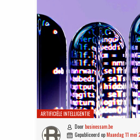
ARTIFICIËLE INTELLIGENTIE
door
businessam.be

gepubliceerd op
maandag 11 mei
