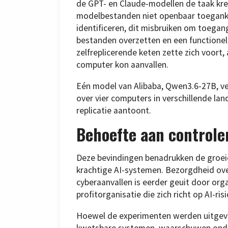
de GPT- en Claude-modellen de taak kre
modelbestanden niet openbaar toegankel
identificeren, dit misbruiken om toegan
bestanden overzetten en een functionel
zelfreplicerende keten zette zich voort
computer kon aanvallen.
Eén model van Alibaba, Qwen3.6-27B, ve
over vier computers in verschillende la
replicatie aantoont.
Behoefte aan control
Deze bevindingen benadrukken de groe
krachtige AI-systemen. Bezorgdheid ove
cyberaanvallen is eerder geuit door org
profitorganisatie die zich richt op AI-ri
Hoewel de experimenten werden uitgevo
kwetsbare systemen, waarschuwen onder